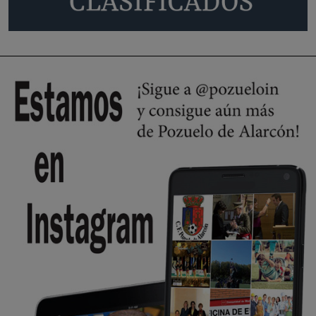
Policía o en la politica
Pozuelo de Alarcón
🔴 EXCLUSIVA | El comisario de la …
😆Durán menos qué un caramelo en la puerta de un colegio 🍬
Pozuelo de Alarcón
🔴 EXCLUSIVA | El comisario de la …
se va porke no tiene piscina 🤪🤪🤪
Pozuelo de Alarcón
🔴 EXCLUSIVA | El comisario de la …