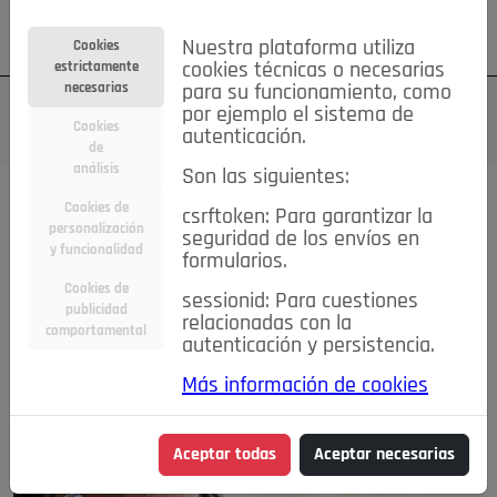
Su cuenta
Regístrese
¿Olvidó su contraseña?
Nuestra plataforma utiliza
Cookies
estrictamente
cookies técnicas o necesarias
necesarias
para su funcionamiento, como
por ejemplo el sistema de
Cookies
autenticación.
de
análisis
Son las siguientes:
Magazine
Cookies de
csrftoken: Para garantizar la
personalización
seguridad de los envíos en
y funcionalidad
DESTACADA
formularios.
Cookies de
sessionid: Para cuestiones
publicidad
relacionadas con la
comportamental
autenticación y persistencia.
Más información de cookies
Aceptar todas
Aceptar necesarias