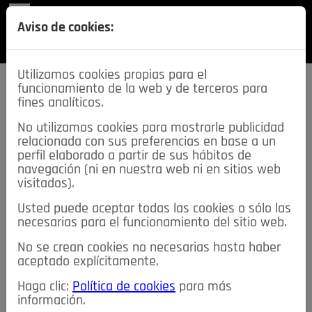
REVISTA
Aviso de cookies:
SECCIONES
Utilizamos cookies propias para el
funcionamiento de la web y de terceros para
fines analíticos.
No utilizamos cookies para mostrarle publicidad
relacionada con sus preferencias en base a un
descarga esta
perfil elaborado a partir de sus hábitos de
REVISTA
navegación (ni en nuestra web ni en sitios web
visitados).
Usted puede aceptar todas las cookies o sólo las
≡
NOTICIAS
necesarias para el funcionamiento del sitio web.
No se crean cookies no necesarias hasta haber
NOTICIAS
SERVICIOS DE INTERÉS
aceptado explícitamente.
TABLÓN DE ANUNCIOS
MIS ANUNCIOS
CONTACTO
Haga clic:
Política de cookies
para más
información.
NOSOTROS