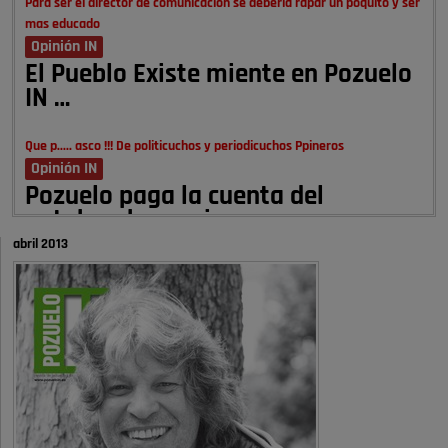
Para ser el director de comunicación se debería rapar un poquito y ser
mas educado
Opinión IN
El Pueblo Existe miente en Pozuelo
IN …
Que p..... asco !!! De politicuchos y periodicuchos Ppineros
Opinión IN
Pozuelo paga la cuenta del
autobombo: casi …
abril 2013
Señora Alcaldesa Ud no ha vivido nunca en Pozuelo , pero yo si desde
hace más de 60 años , …
Pozuelo de Alarcón
Quejas por el deterioro de la
limpieza …
A ver si es posible que haya vivienda para familias con hijos y no
solamente jóvenes que no es tan …