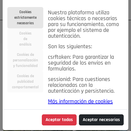
Su cuenta
Regístrese
¿Olvidó su contraseña?
Nuestra plataforma utiliza
Cookies
estrictamente
cookies técnicas o necesarias
necesarias
para su funcionamiento, como
por ejemplo el sistema de
Cookies
autenticación.
de
análisis
Son las siguientes:
ABRIL 2013
/
ACTUALIDAD
Cookies de
csrftoken: Para garantizar la
personalización
seguridad de los envíos en
Recuperando la
y funcionalidad
formularios.
Cookies de
sessionid: Para cuestiones
industria local
publicidad
relacionadas con la
comportamental
autenticación y persistencia.
23-12-2017 6:59 p.m.
Más información de cookies
Aceptar todas
Aceptar necesarias