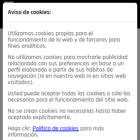
REVISTA
Aviso de cookies:
SECCIONES
Utilizamos cookies propias para el
funcionamiento de la web y de terceros para
fines analíticos.
No utilizamos cookies para mostrarle publicidad
relacionada con sus preferencias en base a un
descarga esta
perfil elaborado a partir de sus hábitos de
REVISTA
navegación (ni en nuestra web ni en sitios web
visitados).
Usted puede aceptar todas las cookies o sólo las
≡
NOTICIAS
necesarias para el funcionamiento del sitio web.
No se crean cookies no necesarias hasta haber
NOTICIAS
SERVICIOS DE INTERÉS
aceptado explícitamente.
TABLÓN DE ANUNCIOS
MIS ANUNCIOS
CONTACTO
Haga clic:
Política de cookies
para más
información.
NOSOTROS