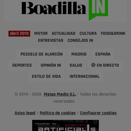
abril 2013
MOTOR
ACTUALIDAD
CULTURA
FOOD&DRINK
ENTREVISTAS
CONSEJOS IN
POZUELO DE ALARCÓN
MADRID
ESPAÑA
DEPORTES
OPINIÓN IN
SALUD
🔴 EN DIRECTO
ESTILO DE VIDA
INTERNACIONAL
© 2014 - 2026
Meiga Media S.L.
- Todos los derechos
reservados
Aviso legal
/
Política de cookies
/
Configurar cookies