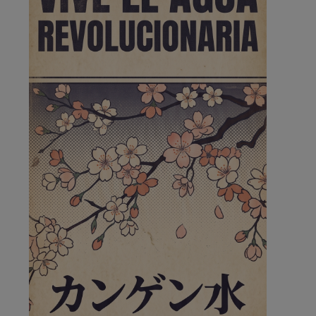
🔴 EXCLUSIVA | El comisario
de la …
se va porke no tiene piscina 🤪🤪🤪
Pozuelo de Alarcón
🔴 EXCLUSIVA | El comisario
de la …
Y ese quien es, apenas se ven patrullas en la estación,
como si se van todos, no vamos a notar …
Pozuelo de Alarcón
🔴 EXCLUSIVA | El comisario
de la …