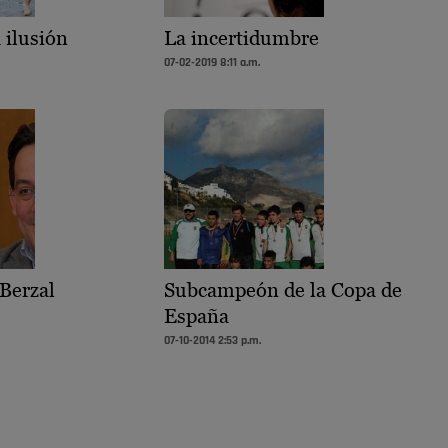
a ilusión
La incertidumbre
07-02-2019 8:11 a.m.
Berzal
Subcampeón de la Copa de
España
07-10-2014 2:53 p.m.