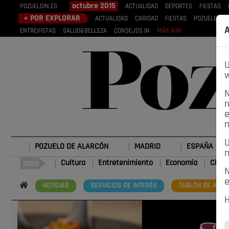
octubre 2015
POZUELOIN.ES
ACTUALIDAD
DEPORTES
FIESTAS
+ POR EXPLORAR
ACTUALIDAD
CARIDAD
FIESTAS
POZUELEROS
A
ENTREVISTAS
SALUD&BELLEZA
CONSEJOS IN
MÁS AÚN
U
w
N
r
e
n
U
POZUELO DE ALARCÓN
MADRID
ESPAÑA
n
Cultura
Entretenimiento
Economía
Cienc
N
e
NOTICIAS
SERVICIOS DE INTERÉS
TABLÓN DE ANUN
H