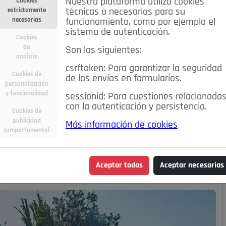
Nuestra plataforma utiliza cookies
Cookies
estrictamente
técnicas o necesarias para su
necesarias
funcionamiento, como por ejemplo el
sistema de autenticación.
Cookies
de
Son las siguientes:
análisis
csrftoken: Para garantizar la seguridad
Cookies de
de los envíos en formularios.
personalización
y funcionalidad
sessionid: Para cuestiones relacionada
con la autenticación y persistencia.
Cookies de
publicidad
Más información de cookies
comportamental
Aceptar todas
Aceptar necesarias