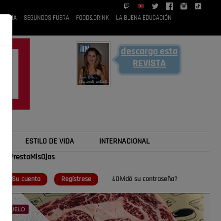
 RUBIA
SEGUNDOS FUERA
FOOD&DRINK
LA BUENA EDUCACIÓN
descarga esta
REVISTA
ESTILO DE VIDA
INTERNACIONAL
#TePrestoMisOjos
o
Su cuenta
Regístrese
¿Olvidó su contraseña?