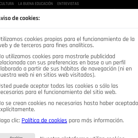
CULTURA
LA BUENA EDUCACIÓN
ENTREVISTAS
LAS BUENAS MANERAS
LO QUE TE DIJE
SPLEEN DE POZUELO
CRÓNICAS DE UNA
viso de cookies:
tilizamos cookies propias para el funcionamiento de la
eb y de terceros para fines analíticos.
o utilizamos cookies para mostrarle publicidad
elacionada con sus preferencias en base a un perfil
laborado a partir de sus hábitos de navegación (ni en
uestra web ni en sitios web visitados).
sted puede aceptar todas las cookies o sólo las
DEPORTES
OPINIÓN IN
SALUD
🔴 EN DIRECTO
ecesarias para el funcionamiento del sitio web.
ia&Tecnología
Educación
Caridad
Pozuelo en imágenes
o se crean cookies no necesarias hasta haber aceptad
xplícitamente.
CIOS
MIS ANUNCIOS
CONTACTO
NOSOTROS
aga clic:
Política de cookies
para más información.