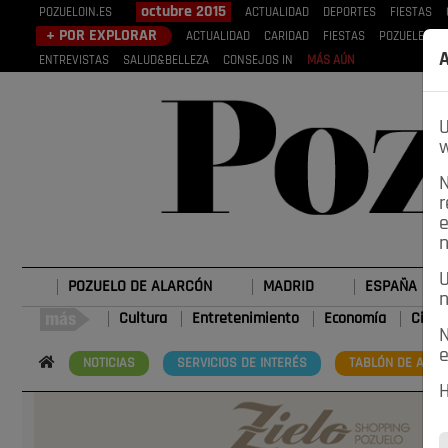
octubre 2015
POZUELOIN.ES
ACTUALIDAD
DEPORTES
FIESTAS
+ POR EXPLORAR
ACTUALIDAD
CARIDAD
FIESTAS
POZUELEROS
A
ENTREVISTAS
SALUD&BELLEZA
CONSEJOS IN
MÁS AÚN
U
w
N
r
e
n
U
POZUELO DE ALARCÓN
MADRID
ESPAÑA
n
Cultura
Entretenimiento
Economía
Cienc
N
e
NOTICIAS
SERVICIOS DE INTERÉS
TABLÓN DE ANUN
H