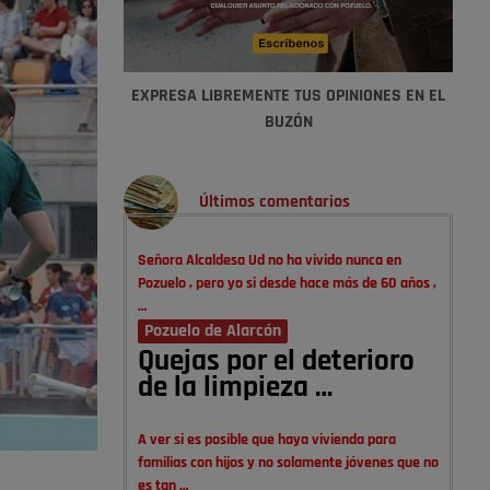
EXPRESA LIBREMENTE TUS OPINIONES EN EL
BUZÓN
Últimos comentarios
Señora Alcaldesa Ud no ha vivido nunca en
Pozuelo , pero yo si desde hace más de 60 años ,
…
Pozuelo de Alarcón
Quejas por el deterioro
de la limpieza …
A ver si es posible que haya vivienda para
familias con hijos y no solamente jóvenes que no
es tan …