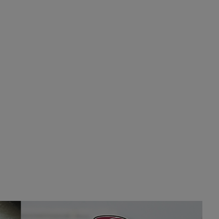
estación, como si se van todos, no vamos a
notar …
Pozuelo de Alarcón
🔴 EXCLUSIVA | El
comisario de la …
A ver si llega alguno que de verdad le importe la
seguridad de Pozuelo
Pozuelo de Alarcón
🔴 EXCLUSIVA | El
comisario de la …
Wayne Rooney era el comisario de pozuelo?
Pozuelo de Alarcón
🔴 EXCLUSIVA | El
comisario de la …