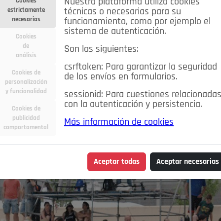
Nuestra plataforma utiliza cookies
Cookies
estrictamente
técnicas o necesarias para su
necesarias
funcionamiento, como por ejemplo el
sistema de autenticación.
Cookies
de
Son las siguientes:
análisis
csrftoken: Para garantizar la seguridad
Cookies de
de los envíos en formularios.
personalización
y funcionalidad
sessionid: Para cuestiones relacionada
con la autenticación y persistencia.
Cookies de
publicidad
Más información de cookies
comportamental
Aceptar todas
Aceptar necesarias