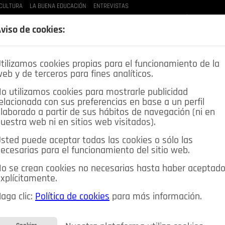
CULTURA
LA BUENA EDUCACIÓN
ENTREVISTAS
LAS BUENAS MANERAS
LO QUE TE DIJE
SPLEEN DE POZUELO
CRÓNICAS DE UNA
viso de cookies:
tilizamos cookies propias para el funcionamiento de la
eb y de terceros para fines analíticos.
o utilizamos cookies para mostrarle publicidad
elacionada con sus preferencias en base a un perfil
laborado a partir de sus hábitos de navegación (ni en
uestra web ni en sitios web visitados).
sted puede aceptar todas las cookies o sólo las
DEPORTES
OPINIÓN IN
SALUD
🔴 EN DIRECTO
ecesarias para el funcionamiento del sitio web.
ia&Tecnología
Educación
Caridad
Pozuelo en imágenes
o se crean cookies no necesarias hasta haber aceptad
xplícitamente.
CIOS
MIS ANUNCIOS
CONTACTO
NOSOTROS
aga clic:
Política de cookies
para más información.