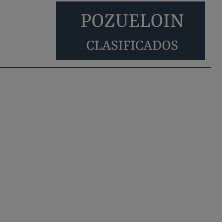
Será amigo de alguien importante...en el
Congreso, Senado, en la Policía o en la politica
Pozuelo de Alarcón
🔴 EXCLUSIVA | El
comisario de la …
😆Durán menos qué un caramelo en la puerta de
un colegio 🍬
Pozuelo de Alarcón
🔴 EXCLUSIVA | El
comisario de la …
se va porke no tiene piscina 🤪🤪🤪
Pozuelo de Alarcón
🔴 EXCLUSIVA | El
comisario de la …
Y ese quien es, apenas se ven patrullas en la