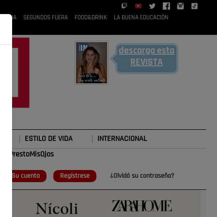
 RUBIA
SEGUNDOS FUERA
FOOD&DRINK
LA BUENA EDUCACIÓN
descarga esta
REVISTA
ESTILO DE VIDA
INTERNACIONAL
#TePrestoMisOjos
o
Su cuenta
Regístrese
¿Olvidó su contraseña?