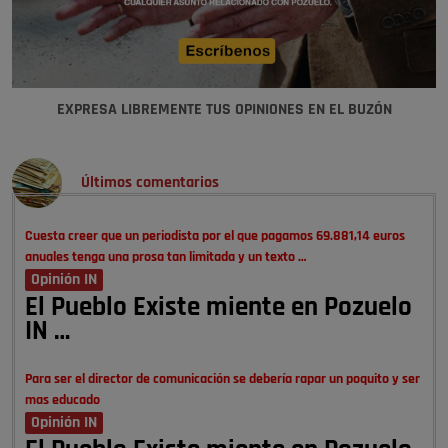
EXPRESA LIBREMENTE TUS OPINIONES EN EL BUZÓN
Últimos comentarios
Cuesta creer que un periodista por el que pagamos 69.881,14 euros
anuales tenga una prosa tan limitada y un texto …
Opinión IN
El Pueblo Existe miente en Pozuelo
IN …
Para ser el director de comunicación se debería rapar un poquito y ser
mas educado
Opinión IN