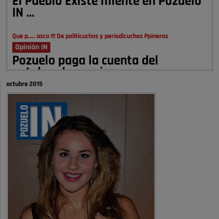
El Pueblo Existe miente en Pozuelo
IN …
Que p..... asco !!! De politicuchos y periodicuchos Ppineros
Opinión IN
Pozuelo paga la cuenta del
autobombo: casi …
octubre 2015
Señora Alcaldesa Ud no ha vivido nunca en Pozuelo , pero yo si desde
hace más de 60 años , …
Pozuelo de Alarcón
Quejas por el deterioro de la
limpieza …
A ver si es posible que haya vivienda para familias con hijos y no
solamente jóvenes que no es tan …
Pozuelo de Alarcón
Pozuelo desbloquea
definitivamente Huerta Grande: las