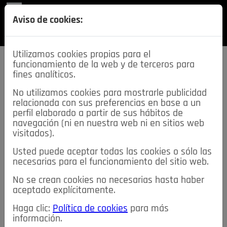
REVISTA
Aviso de cookies:
SECCIONES
Utilizamos cookies propias para el
funcionamiento de la web y de terceros para
fines analíticos.
No utilizamos cookies para mostrarle publicidad
relacionada con sus preferencias en base a un
descarga esta
perfil elaborado a partir de sus hábitos de
REVISTA
navegación (ni en nuestra web ni en sitios web
visitados).
Usted puede aceptar todas las cookies o sólo las
≡
NOTICIAS
necesarias para el funcionamiento del sitio web.
No se crean cookies no necesarias hasta haber
NOTICIAS
SERVICIOS DE INTERÉS
aceptado explícitamente.
TABLÓN DE ANUNCIOS
MIS ANUNCIOS
CONTACTO
Haga clic:
Política de cookies
para más
información.
NOSOTROS