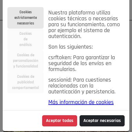
Su cuenta
Regístrese
¿Olvidó su contraseña?
Nuestra plataforma utiliza
Cookies
estrictamente
cookies técnicas o necesarias
necesarias
para su funcionamiento, como
por ejemplo el sistema de
Cookies
autenticación.
de
análisis
Son las siguientes:
Cookies de
csrftoken: Para garantizar la
personalización
seguridad de los envíos en
y funcionalidad
formularios.
Cookies de
sessionid: Para cuestiones
publicidad
relacionadas con la
comportamental
autenticación y persistencia.
Más información de cookies
Aceptar todas
Aceptar necesarias