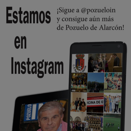
😆Durán menos qué un caramelo en la puerta de un colegio 🍬
Pozuelo de Alarcón
🔴 EXCLUSIVA | El comisario de la …
se va porke no tiene piscina 🤪🤪🤪
Pozuelo de Alarcón
🔴 EXCLUSIVA | El comisario de la …