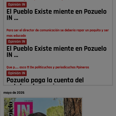
Opinión IN
El Pueblo Existe miente en Pozuelo
IN …
Para ser el director de comunicación se debería rapar un poquito y ser
mas educado
Opinión IN
El Pueblo Existe miente en Pozuelo
IN …
Que p..... asco !!! De politicuchos y periodicuchos Ppineros
Opinión IN
Pozuelo paga la cuenta del
autobombo: casi …
mayo de 2026
Señora Alcaldesa Ud no ha vivido nunca en Pozuelo , pero yo si desde
hace más de 60 años , …
Pozuelo de Alarcón