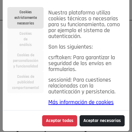
Su cuenta
Regístrese
¿Olvidó su contraseña?
Nuestra plataforma utiliza
Cookies
estrictamente
cookies técnicas o necesarias
necesarias
para su funcionamiento, como
por ejemplo el sistema de
Cookies
autenticación.
de
análisis
Son las siguientes:
MAYO DE 2026
/
CRÓNICAS DE UNA RUBIA
Cookies de
csrftoken: Para garantizar la
personalización
seguridad de los envíos en
y funcionalidad
Escucha el audio de este artículo:
formularios.
Cookies de
sessionid: Para cuestiones
publicidad
relacionadas con la
comportamental
autenticación y persistencia.
00:00
05:58
Más información de cookies
España, claro que es diferente
Aceptar todas
Aceptar necesarias
España, claro que es