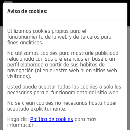
REVISTA
Aviso de cookies:
SECCIONES
Utilizamos cookies propias para el
funcionamiento de la web y de terceros para
fines analíticos.
No utilizamos cookies para mostrarle publicidad
relacionada con sus preferencias en base a un
descarga esta
perfil elaborado a partir de sus hábitos de
REVISTA
navegación (ni en nuestra web ni en sitios web
visitados).
Usted puede aceptar todas las cookies o sólo las
≡
NOTICIAS
necesarias para el funcionamiento del sitio web.
No se crean cookies no necesarias hasta haber
NOTICIAS
SERVICIOS DE INTERÉS
aceptado explícitamente.
TABLÓN DE ANUNCIOS
MIS ANUNCIOS
CONTACTO
Haga clic:
Política de cookies
para más
información.
NOSOTROS