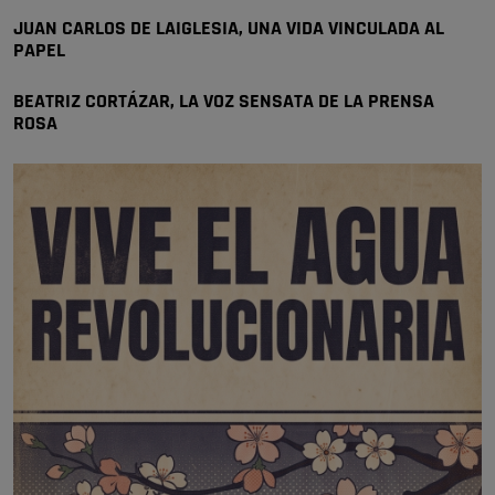
JUAN CARLOS DE LAIGLESIA, UNA VIDA VINCULADA AL
se va porke no tiene piscina 🤪🤪🤪
PAPEL
Pozuelo de Alarcón
🔴 EXCLUSIVA | El comisario de la …
BEATRIZ CORTÁZAR, LA VOZ SENSATA DE LA PRENSA
ROSA