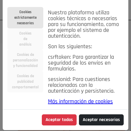
Su cuenta
Regístrese
¿Olvidó su contraseña?
Nuestra plataforma utiliza
Cookies
estrictamente
cookies técnicas o necesarias
necesarias
para su funcionamiento, como
por ejemplo el sistema de
Cookies
autenticación.
de
análisis
Son las siguientes:
FEBRERO 2019
/
COMENTARIOS
Cookies de
csrftoken: Para garantizar la
personalización
seguridad de los envíos en
El ruedo político
y funcionalidad
formularios.
Cookies de
sessionid: Para cuestiones
publicidad
06-02-2019 7:37 p.m.
relacionadas con la
comportamental
autenticación y persistencia.
Más información de cookies
Aceptar todas
Aceptar necesarias