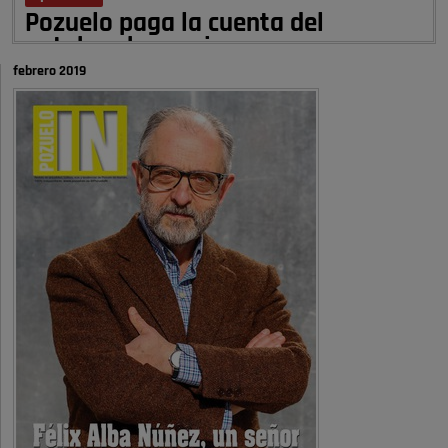
Pozuelo paga la cuenta del
autobombo: casi …
febrero 2019
Señora Alcaldesa Ud no ha vivido nunca en Pozuelo , pero yo si desde
hace más de 60 años , …
Pozuelo de Alarcón
Quejas por el deterioro de la
limpieza …
A ver si es posible que haya vivienda para familias con hijos y no
solamente jóvenes que no es tan …
Pozuelo de Alarcón
Pozuelo desbloquea
definitivamente Huerta Grande: las
obras …
Donde pueden inscribirse las personas empadronados en Pozuelo para
la vivienda asequible .