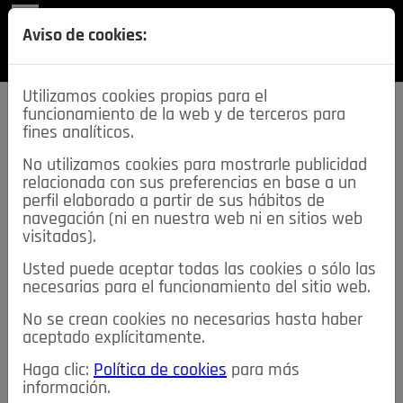
REVISTA
Aviso de cookies:
SECCIONES
Utilizamos cookies propias para el
funcionamiento de la web y de terceros para
fines analíticos.
No utilizamos cookies para mostrarle publicidad
relacionada con sus preferencias en base a un
descarga esta
perfil elaborado a partir de sus hábitos de
REVISTA
navegación (ni en nuestra web ni en sitios web
visitados).
Usted puede aceptar todas las cookies o sólo las
≡
NOTICIAS
necesarias para el funcionamiento del sitio web.
No se crean cookies no necesarias hasta haber
NOTICIAS
SERVICIOS DE INTERÉS
aceptado explícitamente.
TABLÓN DE ANUNCIOS
MIS ANUNCIOS
CONTACTO
Haga clic:
Política de cookies
para más
información.
NOSOTROS