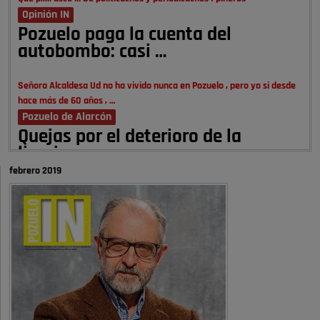
Opinión IN
Pozuelo paga la cuenta del
autobombo: casi …
Señora Alcaldesa Ud no ha vivido nunca en Pozuelo , pero yo si desde
hace más de 60 años , …
Pozuelo de Alarcón
Quejas por el deterioro de la
limpieza …
febrero 2019
A ver si es posible que haya vivienda para familias con hijos y no
solamente jóvenes que no es tan …
Pozuelo de Alarcón
Pozuelo desbloquea
definitivamente Huerta Grande: las
obras …
Donde pueden inscribirse las personas empadronados en Pozuelo para