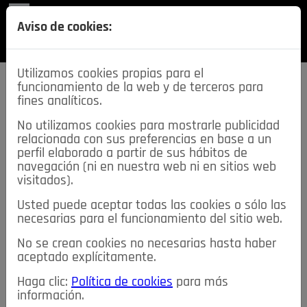
REVISTA
Aviso de cookies:
SECCIONES
Utilizamos cookies propias para el
funcionamiento de la web y de terceros para
fines analíticos.
No utilizamos cookies para mostrarle publicidad
relacionada con sus preferencias en base a un
descarga esta
perfil elaborado a partir de sus hábitos de
REVISTA
navegación (ni en nuestra web ni en sitios web
visitados).
Usted puede aceptar todas las cookies o sólo las
≡
NOTICIAS
necesarias para el funcionamiento del sitio web.
No se crean cookies no necesarias hasta haber
NOTICIAS
SERVICIOS DE INTERÉS
aceptado explícitamente.
TABLÓN DE ANUNCIOS
MIS ANUNCIOS
CONTACTO
Haga clic:
Política de cookies
para más
información.
NOSOTROS