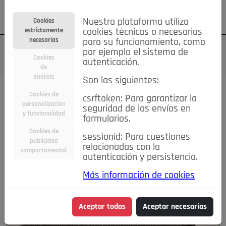
Su cuenta
Regístrese
¿Olvidó su contraseña?
Nuestra plataforma utiliza
Cookies
estrictamente
cookies técnicas o necesarias
necesarias
para su funcionamiento, como
por ejemplo el sistema de
Cookies
autenticación.
de
análisis
Son las siguientes:
Cookies de
csrftoken: Para garantizar la
personalización
seguridad de los envíos en
y funcionalidad
formularios.
Cookies de
sessionid: Para cuestiones
publicidad
relacionadas con la
comportamental
autenticación y persistencia.
Más información de cookies
Aceptar todas
Aceptar necesarias