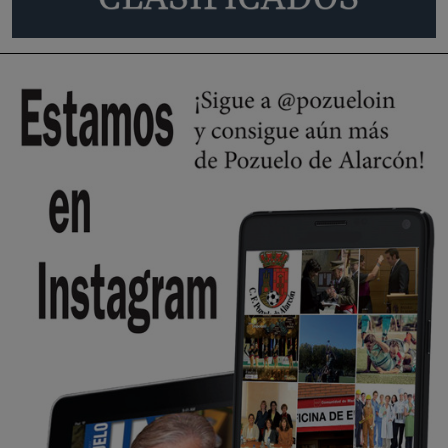
🔴 EXCLUSIVA | El comisario de la …
se va porke no tiene piscina 🤪🤪🤪
Pozuelo de Alarcón
🔴 EXCLUSIVA | El comisario de la …
Y ese quien es, apenas se ven patrullas en la estación, como si se van
todos, no vamos a notar …
Pozuelo de Alarcón
🔴 EXCLUSIVA | El comisario de la …