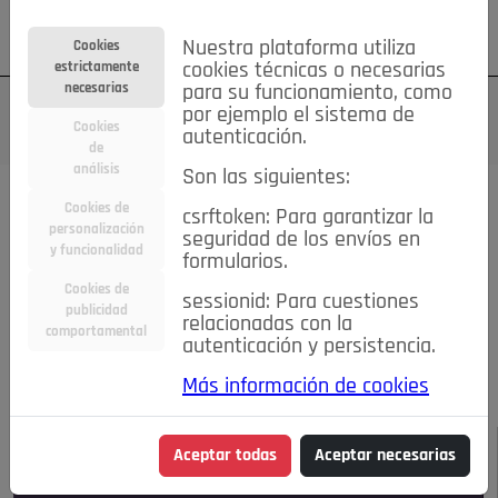
Su cuenta
Regístrese
¿Olvidó su contraseña?
Nuestra plataforma utiliza
Cookies
estrictamente
cookies técnicas o necesarias
necesarias
para su funcionamiento, como
por ejemplo el sistema de
Cookies
autenticación.
de
análisis
Son las siguientes:
Todas las noticias..
Cookies de
csrftoken: Para garantizar la
personalización
seguridad de los envíos en
#TePrestoMisOjos
Caridad
Ciencia&Tecnología
y funcionalidad
formularios.
Cultura
Deportes
Economía
Educación
Cookies de
Entretenimiento
España
Estilo de Vida
sessionid: Para cuestiones
publicidad
Internacional
Madrid
Opinión IN
Pozuelo de Alarcón
relacionadas con la
comportamental
autenticación y persistencia.
Pozuelo en imágenes
Salud
🔴 En Directo
Más información de cookies
JULIO-AGOSTO DE 2026
/
NOTICIAS
Aceptar todas
Aceptar necesarias
Escucha el audio de esta noticia: