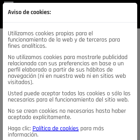
REVISTA
Aviso de cookies:
SECCIONES
Utilizamos cookies propias para el
funcionamiento de la web y de terceros para
fines analíticos.
No utilizamos cookies para mostrarle publicidad
relacionada con sus preferencias en base a un
descarga esta
perfil elaborado a partir de sus hábitos de
REVISTA
navegación (ni en nuestra web ni en sitios web
visitados).
Usted puede aceptar todas las cookies o sólo las
≡
NOTICIAS
necesarias para el funcionamiento del sitio web.
No se crean cookies no necesarias hasta haber
NOTICIAS
SERVICIOS DE INTERÉS
aceptado explícitamente.
TABLÓN DE ANUNCIOS
MIS ANUNCIOS
CONTACTO
Haga clic:
Política de cookies
para más
información.
NOSOTROS