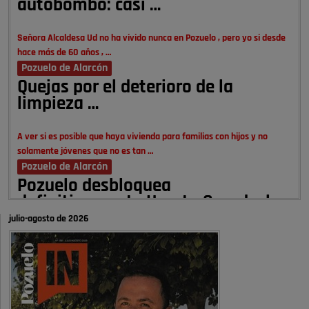
autobombo: casi …
Señora Alcaldesa Ud no ha vivido nunca en Pozuelo , pero yo si desde
hace más de 60 años , …
Pozuelo de Alarcón
Quejas por el deterioro de la
limpieza …
A ver si es posible que haya vivienda para familias con hijos y no
solamente jóvenes que no es tan …
Pozuelo de Alarcón
Pozuelo desbloquea
definitivamente Huerta Grande: las
obras …
julio-agosto de 2026
Donde pueden inscribirse las personas empadronados en Pozuelo para
la vivienda asequible .
Pozuelo de Alarcón
Pozuelo desbloquea