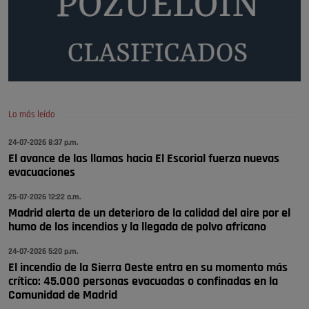
Pozuelo de Alarcón
🔴 EXCLUSIVA | El comisario de la …
Y ese quien es, apenas se ven patrullas en la estación, como si se van
todos, no vamos a notar …
Pozuelo de Alarcón
🔴 EXCLUSIVA | El comisario de la …
Lo más leído
24-07-2026 8:37 p.m.
A ver si llega alguno que de verdad le importe la seguridad de Pozuelo
El avance de las llamas hacia El Escorial fuerza nuevas
Pozuelo de Alarcón
evacuaciones
🔴 EXCLUSIVA | El comisario de la …
25-07-2026 12:22 a.m.
Madrid alerta de un deterioro de la calidad del aire por el
humo de los incendios y la llegada de polvo africano
24-07-2026 5:20 p.m.
El incendio de la Sierra Oeste entra en su momento más
crítico: 45.000 personas evacuadas o confinadas en la
Comunidad de Madrid