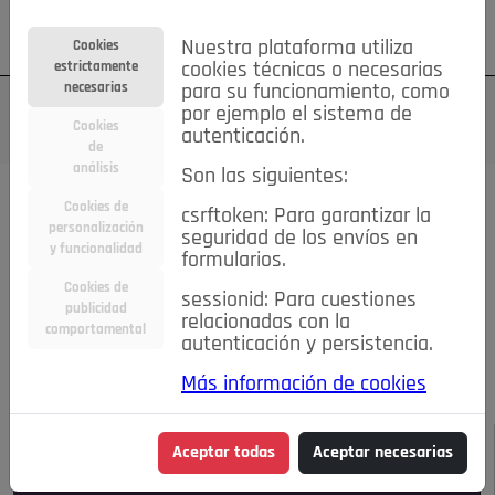
Su cuenta
Regístrese
¿Olvidó su contraseña?
Nuestra plataforma utiliza
Cookies
estrictamente
cookies técnicas o necesarias
necesarias
para su funcionamiento, como
por ejemplo el sistema de
Cookies
autenticación.
de
análisis
Son las siguientes:
Todas las noticias..
Cookies de
csrftoken: Para garantizar la
personalización
seguridad de los envíos en
#TePrestoMisOjos
Caridad
Ciencia&Tecnología
y funcionalidad
formularios.
Cultura
Deportes
Economía
Educación
Cookies de
Entretenimiento
España
Estilo de Vida
sessionid: Para cuestiones
publicidad
Internacional
Madrid
Opinión IN
Pozuelo de Alarcón
relacionadas con la
comportamental
autenticación y persistencia.
Pozuelo en imágenes
Salud
🔴 En Directo
Más información de cookies
JULIO-AGOSTO DE 2026
/
NOTICIAS
Aceptar todas
Aceptar necesarias
Escucha el audio de esta noticia: