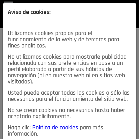
REVISTA
Aviso de cookies:
SECCIONES
Utilizamos cookies propias para el
funcionamiento de la web y de terceros para
fines analíticos.
No utilizamos cookies para mostrarle publicidad
relacionada con sus preferencias en base a un
descarga esta
perfil elaborado a partir de sus hábitos de
REVISTA
navegación (ni en nuestra web ni en sitios web
visitados).
Usted puede aceptar todas las cookies o sólo las
≡
NOTICIAS
necesarias para el funcionamiento del sitio web.
No se crean cookies no necesarias hasta haber
NOTICIAS
SERVICIOS DE INTERÉS
aceptado explícitamente.
TABLÓN DE ANUNCIOS
MIS ANUNCIOS
CONTACTO
Haga clic:
Política de cookies
para más
información.
NOSOTROS