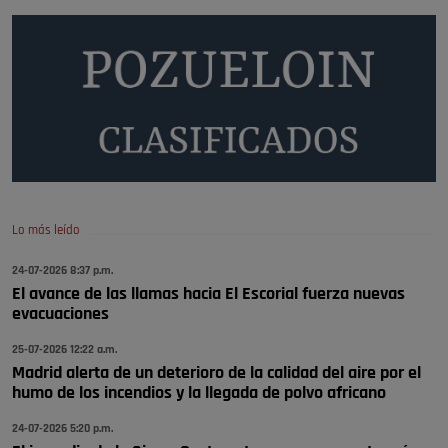
nada
Pozuelo de Alarcón
Quejas por el deterioro de la
limpieza …
Será amigo de alguien importante...en el Congreso, Senado, en la
Policía o en la politica
Pozuelo de Alarcón
🔴 EXCLUSIVA | El comisario de la …
Lo más leído
😆Durán menos qué un caramelo en la puerta de un colegio 🍬
Pozuelo de Alarcón
24-07-2026 8:37 p.m.
El avance de las llamas hacia El Escorial fuerza nuevas
🔴 EXCLUSIVA | El comisario de la …
evacuaciones
se va porke no tiene piscina 🤪🤪🤪
25-07-2026 12:22 a.m.
Pozuelo de Alarcón
Madrid alerta de un deterioro de la calidad del aire por el
humo de los incendios y la llegada de polvo africano
🔴 EXCLUSIVA | El comisario de la …
24-07-2026 5:20 p.m.