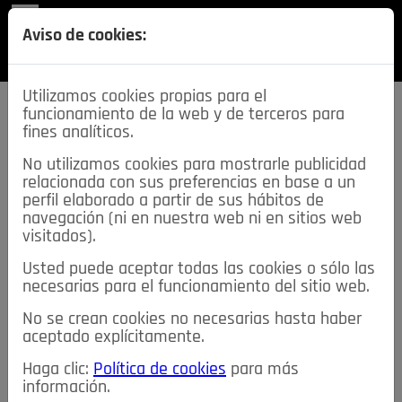
REVISTA
Aviso de cookies:
SECCIONES
Utilizamos cookies propias para el
funcionamiento de la web y de terceros para
fines analíticos.
No utilizamos cookies para mostrarle publicidad
relacionada con sus preferencias en base a un
descarga esta
perfil elaborado a partir de sus hábitos de
REVISTA
navegación (ni en nuestra web ni en sitios web
visitados).
Usted puede aceptar todas las cookies o sólo las
≡
NOTICIAS
necesarias para el funcionamiento del sitio web.
No se crean cookies no necesarias hasta haber
NOTICIAS
SERVICIOS DE INTERÉS
aceptado explícitamente.
TABLÓN DE ANUNCIOS
MIS ANUNCIOS
CONTACTO
Haga clic:
Política de cookies
para más
información.
NOSOTROS