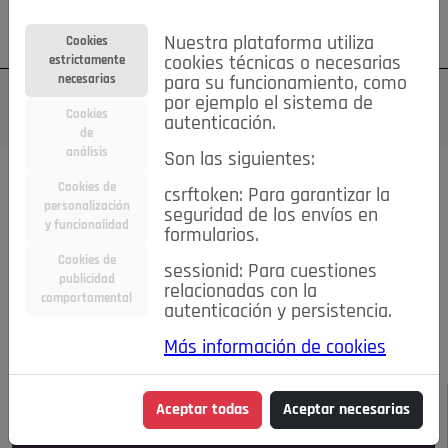
Su cuenta
Regístrese
¿Olvidó su contraseña?
Nuestra plataforma utiliza
Cookies
estrictamente
cookies técnicas o necesarias
necesarias
para su funcionamiento, como
por ejemplo el sistema de
Cookies
autenticación.
de
análisis
Son las siguientes:
Todas las noticias..
Cookies de
csrftoken: Para garantizar la
personalización
seguridad de los envíos en
#TePrestoMisOjos
Caridad
Ciencia&Tecnología
y funcionalidad
formularios.
Cultura
Deportes
Economía
Educación
Cookies de
Entretenimiento
España
Estilo de Vida
sessionid: Para cuestiones
publicidad
Internacional
Madrid
Opinión IN
Pozuelo de Alarcón
relacionadas con la
comportamental
autenticación y persistencia.
Pozuelo en imágenes
Salud
🔴 En Directo
Más información de cookies
JULIO-AGOSTO DE 2026
/
NOTICIAS
Aceptar todas
Aceptar necesarias
Escucha el audio de esta noticia: