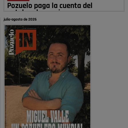
Pozuelo paga la cuenta del
autobombo: casi …
julio-agosto de 2026
Señora Alcaldesa Ud no ha vivido nunca en Pozuelo , pero yo si desde
hace más de 60 años , …
Pozuelo de Alarcón
Quejas por el deterioro de la
limpieza …
A ver si es posible que haya vivienda para familias con hijos y no
solamente jóvenes que no es tan …
Pozuelo de Alarcón
Pozuelo desbloquea
definitivamente Huerta Grande: las
obras …
Donde pueden inscribirse las personas empadronados en Pozuelo para
la vivienda asequible .
Pozuelo de Alarcón