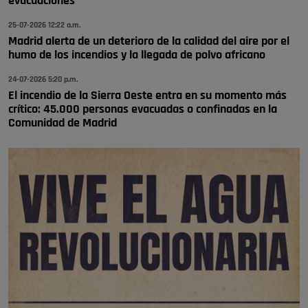
evacuaciones
se va porke no tiene piscina 🤪🤪🤪
25-07-2026 12:22 a.m.
Pozuelo de Alarcón
Madrid alerta de un deterioro de la calidad del aire por el
humo de los incendios y la llegada de polvo africano
🔴 EXCLUSIVA | El comisario de la …
24-07-2026 5:20 p.m.
El incendio de la Sierra Oeste entra en su momento más
crítico: 45.000 personas evacuadas o confinadas en la
Comunidad de Madrid