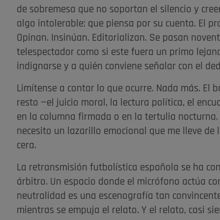
de sobremesa que no soportan el silencio y creen
algo intolerable: que piensa por su cuenta. El p
Opinan. Insinúan. Editorializan. Se pasan novent
telespectador como si este fuera un primo leja
indignarse y a quién conviene señalar con el ded
Limítense a contar lo que ocurre. Nada más. El ba
resto —el juicio moral, la lectura política, el e
en la columna firmada o en la tertulia nocturna
necesito un lazarillo emocional que me lleve de
cera.
La retransmisión futbolística española se ha con
árbitro. Un espacio donde el micrófono actúa c
neutralidad es una escenografía tan convincente
mientras se empuja el relato. Y el relato, casi s