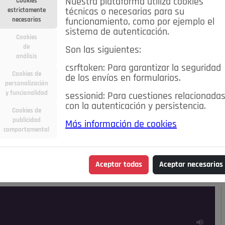
Nuestra plataforma utiliza cookies
Cookies
estrictamente
técnicas o necesarias para su
necesarias
funcionamiento, como por ejemplo el
sistema de autenticación.
Cookies
de
Son las siguientes:
análisis
csrftoken: Para garantizar la seguridad
Cookies de
de los envíos en formularios.
personalización
y funcionalidad
sessionid: Para cuestiones relacionada
con la autenticación y persistencia.
Cookies de
publicidad
Más información de cookies
ra
Deportes
Economía
Educación
comportamental
Madrid
Opinión IN
Pozuelo de Alarcón
Pozuelo en
Aceptar todas
Aceptar necesarias