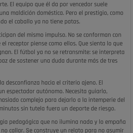
rte. El equipo que él da por vencedor suele
una maldición doméstica. Pero el prestigio, como
do el caballo ya no tiene patas.
articipan del mismo impulso. No se conforman con
e el receptor piense como ellos. Que sienta lo que
gnan. El fútbol ya no se retransmite: se interpreta
apaz de sostener una duda durante más de tres
a desconfianza hacia el criterio ajeno. El
un espectador autónomo. Necesita guiarlo,
emasiado complejo para dejarlo a la intemperie del
inutos sin tutela fuera un deporte de riesgo.
ragia pedagógica que no ilumina nada y lo empaña
a no callar. Se construye un relato para no asumir