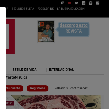
 RUBIA
SEGUNDOS FUERA
FOOD&DRINK
LA BUENA EDUCACIÓN
descarga esta
REVISTA
ESTILO DE VIDA
INTERNACIONAL
#TePrestoMisOjos
o
Su cuenta
Regístrese
¿Olvidó su contraseña?