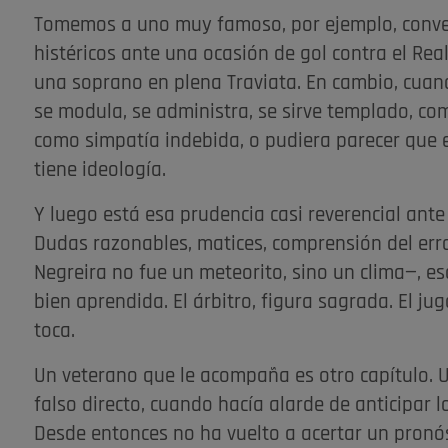
Tomemos a uno muy famoso, por ejemplo, conver
histéricos ante una ocasión de gol contra el Rea
una soprano en plena Traviata. En cambio, cuand
se modula, se administra, se sirve templado, com
como simpatía indebida, o pudiera parecer que e
tiene ideología.
Y luego está esa prudencia casi reverencial ante 
Dudas razonables, matices, comprensión del er
Negreira no fue un meteorito, sino un clima—, 
bien aprendida. El árbitro, figura sagrada. El ju
toca.
Un veterano que le acompaña es otro capítulo. U
falso directo, cuando hacía alarde de anticipar 
Desde entonces no ha vuelto a acertar un pronóst