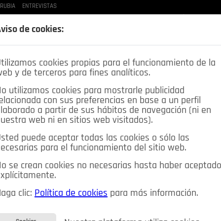
 RUBIA
ENTREVISTAS
LAS BUENAS MANERAS
LO QUE TE DIJE
SPLEEN DE POZUELO
CRÓNICAS DE UNA
viso de cookies:
tilizamos cookies propias para el funcionamiento de la
eb y de terceros para fines analíticos.
o utilizamos cookies para mostrarle publicidad
elacionada con sus preferencias en base a un perfil
laborado a partir de sus hábitos de navegación (ni en
uestra web ni en sitios web visitados).
sted puede aceptar todas las cookies o sólo las
DEPORTES
OPINIÓN IN
SALUD
🔴 EN DIRECTO
ecesarias para el funcionamiento del sitio web.
ia&Tecnología
Educación
Caridad
Pozuelo en imágenes
o se crean cookies no necesarias hasta haber aceptad
xplícitamente.
CIOS
MIS ANUNCIOS
CONTACTO
NOSOTROS
aga clic:
Política de cookies
para más información.