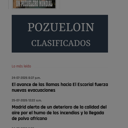
Será amigo de alguien importante...en el Congreso,
Senado, en la Policía o en la politica
Pozuelo de Alarcón
🔴 EXCLUSIVA | El comisario
de la …
😆Durán menos qué un caramelo en la puerta de un
colegio 🍬
Pozuelo de Alarcón
Lo más leído
🔴 EXCLUSIVA | El comisario
24-07-2026 8:37 p.m.
de la …
El avance de las llamas hacia El Escorial fuerza
nuevas evacuaciones
se va porke no tiene piscina 🤪🤪🤪
25-07-2026 12:22 a.m.
Pozuelo de Alarcón
Madrid alerta de un deterioro de la calidad del
🔴 EXCLUSIVA | El comisario
aire por el humo de los incendios y la llegada
de la …
de polvo africano