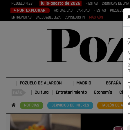
julio-agosto de 2026
POZUELOIN.ES
FIESTAS
CRÓNICAS DE UNA
+ POR EXPLORAR
ACTUALIDAD
CARIDAD
FIESTAS
POZUELEROS
A
ENTREVISTAS
SALUD&BELLEZA
CONSEJOS IN
MÁS AÚN
U
w
N
r
e
n
U
POZUELO DE ALARCÓN
MADRID
ESPAÑA
n
Cultura
Entretenimiento
Economía
Cienc
N
e
NOTICIAS
SERVICIOS DE INTERÉS
TABLÓN DE ANUN
H