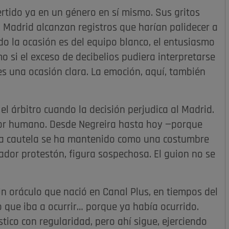
tido ya en un género en sí mismo. Sus gritos
l Madrid alcanzan registros que harían palidecer a
o la ocasión es del equipo blanco, el entusiasmo
o si el exceso de decibelios pudiera interpretarse
s una ocasión clara. La emoción, aquí, también
el árbitro cuando la decisión perjudica al Madrid.
ror humano. Desde Negreira hasta hoy —porque
esa cautela se ha mantenido como una costumbre
gador protestón, figura sospechosa. El guion no se
n oráculo que nació en Canal Plus, en tiempos del
lo que iba a ocurrir… porque ya había ocurrido.
ico con regularidad, pero ahí sigue, ejerciendo