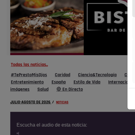
Todas las noticias..
#TePrestoMisOjos
Caridad
Ciencia&Tecnología
Cultu
Entretenimiento
España
Estilo de Vida
Internacional
imágenes
Salud
🔴 En Directo
JULIO-AGOSTO DE 2026
/
NOTICIAS
Escucha el audio de esta noticia: