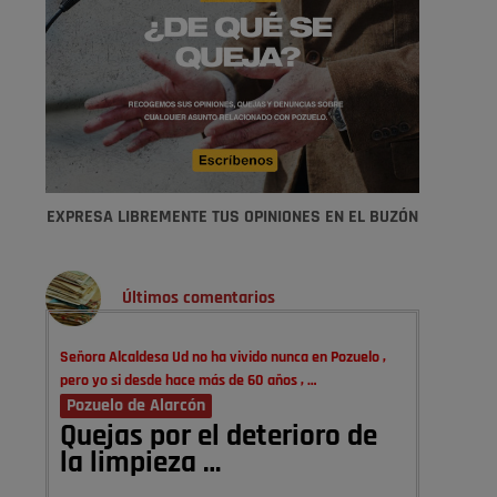
EXPRESA LIBREMENTE TUS OPINIONES EN EL BUZÓN
Últimos comentarios
Señora Alcaldesa Ud no ha vivido nunca en Pozuelo ,
pero yo si desde hace más de 60 años , …
Pozuelo de Alarcón
Quejas por el deterioro de
la limpieza …