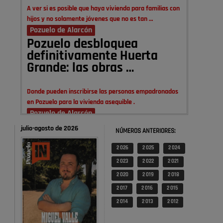
A ver si es posible que haya vivienda para familias con
hijos y no solamente jóvenes que no es tan …
Pozuelo de Alarcón
Pozuelo desbloquea
definitivamente Huerta
Grande: las obras …
Donde pueden inscribirse las personas empadronados
en Pozuelo para la vivienda asequible .
Pozuelo de Alarcón
Pozuelo desbloquea
julio-agosto de 2026
NÚMEROS ANTERIORES:
definitivamente Huerta
Grande: las obras …
2 026
2 025
2 024
2 023
2 022
2 021
También pienso que si no fuéramos tan sucios no haría
2 020
2 019
2 018
falta denunciar nada
2 017
2 016
2 015
Pozuelo de Alarcón
2 014
2 013
2 012
Quejas por el deterioro de
la limpieza …