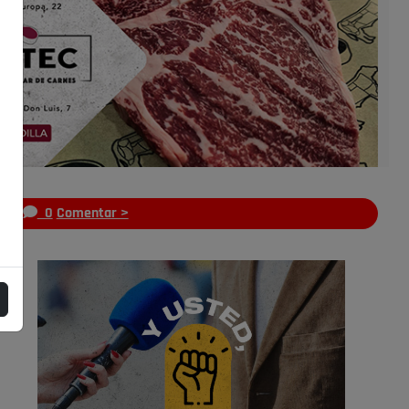
s
0
Comentar >