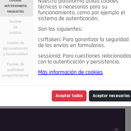
Nuestra plataforma utiliza cookies
Cookies
estrictamente
técnicas o necesarias para su
necesarias
funcionamiento, como por ejemplo el
sistema de autenticación.
Cookies
de
Son las siguientes:
análisis
csrftoken: Para garantizar la seguridad
Cookies de
de los envíos en formularios.
personalización
y funcionalidad
sessionid: Para cuestiones relacionada
con la autenticación y persistencia.
Cookies de
publicidad
Más información de cookies
ra
Deportes
Economía
Educación
comportamental
Madrid
Opinión IN
Pozuelo de Alarcón
Pozuelo en
Aceptar todas
Aceptar necesarias