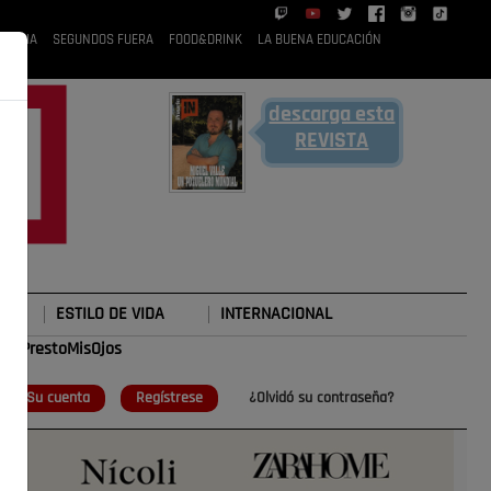
 RUBIA
SEGUNDOS FUERA
FOOD&DRINK
LA BUENA EDUCACIÓN
descarga esta
REVISTA
ESTILO DE VIDA
INTERNACIONAL
#TePrestoMisOjos
o
Su cuenta
Regístrese
¿Olvidó su contraseña?