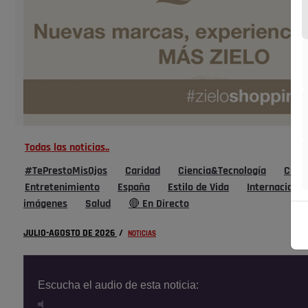
Todas las noticias..
#TePrestoMisOjos
Caridad
Ciencia&Tecnología
Cultu
Entretenimiento
España
Estilo de Vida
Internacional
imágenes
Salud
🔴 En Directo
JULIO-AGOSTO DE 2026
/
NOTICIAS
Escucha el audio de esta noticia: