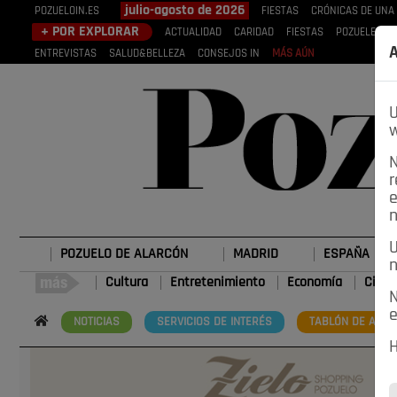
julio-agosto de 2026
POZUELOIN.ES
FIESTAS
CRÓNICAS DE UNA
+ POR EXPLORAR
ACTUALIDAD
CARIDAD
FIESTAS
POZUELEROS
A
ENTREVISTAS
SALUD&BELLEZA
CONSEJOS IN
MÁS AÚN
U
w
N
r
e
n
U
POZUELO DE ALARCÓN
MADRID
ESPAÑA
n
Cultura
Entretenimiento
Economía
Cienc
N
e
NOTICIAS
SERVICIOS DE INTERÉS
TABLÓN DE ANUN
H