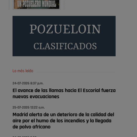
Será amigo de alguien importante...en el Congreso,
Senado, en la Policía o en la politica
Pozuelo de Alarcón
🔴 EXCLUSIVA | El comisario
de la …
😆Durán menos qué un caramelo en la puerta de un
colegio 🍬
Pozuelo de Alarcón
Lo más leído
🔴 EXCLUSIVA | El comisario
24-07-2026 8:37 p.m.
de la …
El avance de las llamas hacia El Escorial fuerza
nuevas evacuaciones
se va porke no tiene piscina 🤪🤪🤪
25-07-2026 12:22 a.m.
Pozuelo de Alarcón
Madrid alerta de un deterioro de la calidad del
🔴 EXCLUSIVA | El comisario
aire por el humo de los incendios y la llegada
de la …
de polvo africano