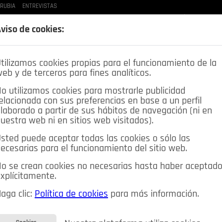
 RUBIA
ENTREVISTAS
LAS BUENAS MANERAS
LO QUE TE DIJE
SPLEEN DE POZUELO
CRÓNICAS DE UNA
viso de cookies:
tilizamos cookies propias para el funcionamiento de la
eb y de terceros para fines analíticos.
o utilizamos cookies para mostrarle publicidad
elacionada con sus preferencias en base a un perfil
laborado a partir de sus hábitos de navegación (ni en
uestra web ni en sitios web visitados).
sted puede aceptar todas las cookies o sólo las
DEPORTES
OPINIÓN IN
SALUD
🔴 EN DIRECTO
ecesarias para el funcionamiento del sitio web.
ia&Tecnología
Educación
Caridad
Pozuelo en imágenes
o se crean cookies no necesarias hasta haber aceptad
xplícitamente.
CIOS
MIS ANUNCIOS
CONTACTO
NOSOTROS
aga clic:
Política de cookies
para más información.