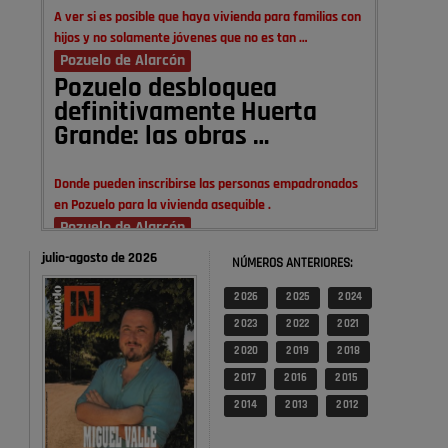
A ver si es posible que haya vivienda para familias con
hijos y no solamente jóvenes que no es tan …
Pozuelo de Alarcón
Pozuelo desbloquea
definitivamente Huerta
Grande: las obras …
Donde pueden inscribirse las personas empadronados
en Pozuelo para la vivienda asequible .
Pozuelo de Alarcón
Pozuelo desbloquea
julio-agosto de 2026
NÚMEROS ANTERIORES:
definitivamente Huerta
Grande: las obras …
2 026
2 025
2 024
2 023
2 022
2 021
También pienso que si no fuéramos tan sucios no haría
2 020
2 019
2 018
falta denunciar nada
2 017
2 016
2 015
Pozuelo de Alarcón
2 014
2 013
2 012
Quejas por el deterioro de
la limpieza …