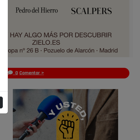
s
0
Comentar >