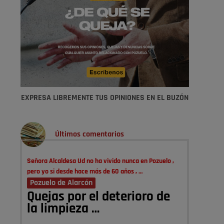
EXPRESA LIBREMENTE TUS OPINIONES EN EL BUZÓN
Últimos comentarios
Señora Alcaldesa Ud no ha vivido nunca en Pozuelo ,
pero yo si desde hace más de 60 años , …
Pozuelo de Alarcón
Quejas por el deterioro de
la limpieza …