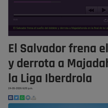
00:00
El Salvador frena el sueño del doblete y derrota a Majadahonda en la final de la Li
El Salvador frena e
y derrota a Majadah
la Liga Iberdrola
24-05-2026 6:20 p.m.