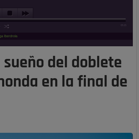
05:15
ga Iberdrola
l sueño del doblete
onda en la final de