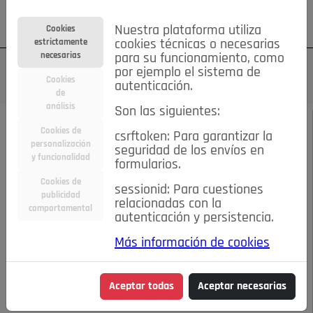
Su cuenta
Regístrese
¿Olvidó su contraseña?
Nuestra plataforma utiliza
Cookies
estrictamente
cookies técnicas o necesarias
necesarias
para su funcionamiento, como
por ejemplo el sistema de
Cookies
autenticación.
de
análisis
Son las siguientes:
NOVIEMBRE DE 2023
/
ACTUALIDAD
Cookies de
csrftoken: Para garantizar la
personalización
seguridad de los envíos en
y funcionalidad
Escucha el audio de este artículo:
formularios.
Cookies de
sessionid: Para cuestiones
publicidad
relacionadas con la
comportamental
autenticación y persistencia.
00:00
02:02
Más información de cookies
LOS FOROS-ASE LLEGAN A POZUELO
Aceptar todas
Aceptar necesarias
LOS FOROS-ASE