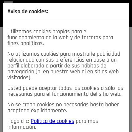
REVISTA
Aviso de cookies:
SECCIONES
Utilizamos cookies propias para el
funcionamiento de la web y de terceros para
fines analíticos.
No utilizamos cookies para mostrarle publicidad
relacionada con sus preferencias en base a un
descarga esta
perfil elaborado a partir de sus hábitos de
REVISTA
navegación (ni en nuestra web ni en sitios web
visitados).
Usted puede aceptar todas las cookies o sólo las
≡
NOTICIAS
necesarias para el funcionamiento del sitio web.
No se crean cookies no necesarias hasta haber
NOTICIAS
SERVICIOS DE INTERÉS
aceptado explícitamente.
TABLÓN DE ANUNCIOS
MIS ANUNCIOS
CONTACTO
Haga clic:
Política de cookies
para más
información.
NOSOTROS