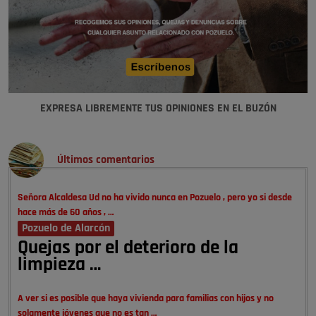
EXPRESA LIBREMENTE TUS OPINIONES EN EL BUZÓN
Últimos comentarios
Señora Alcaldesa Ud no ha vivido nunca en Pozuelo , pero yo si desde
hace más de 60 años , …
Pozuelo de Alarcón
Quejas por el deterioro de la
limpieza …
A ver si es posible que haya vivienda para familias con hijos y no
solamente jóvenes que no es tan …