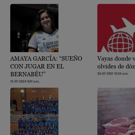
AMAYA GARCÍA: “SUEÑO
Vayas donde 
CON JUGAR EN EL
olvides de dó
BERNABÉU”
30-07-2021 12:34 a.m.
12-07-2024 9:01 a.m.