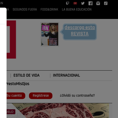
IN
 RUBIA
SEGUNDOS FUERA
FOOD&DRINK
LA BUENA EDUCACIÓN
descarga esta
REVISTA
ESTILO DE VIDA
INTERNACIONAL
#TePrestoMisOjos
o
Su cuenta
Regístrese
¿Olvidó su contraseña?