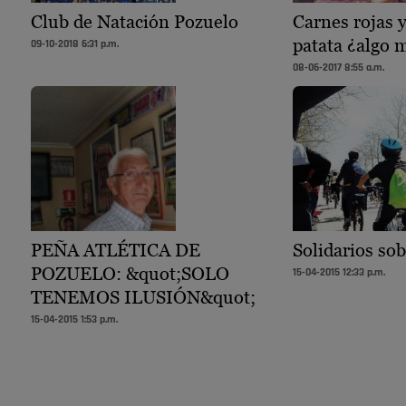
Club de Natación Pozuelo
Carnes rojas y
patata ¿algo 
09-10-2018 6:31 p.m.
08-06-2017 8:55 a.m.
PEÑA ATLÉTICA DE
Solidarios so
POZUELO: &quot;SOLO
15-04-2015 12:33 p.m.
TENEMOS ILUSIÓN&quot;
15-04-2015 1:53 p.m.