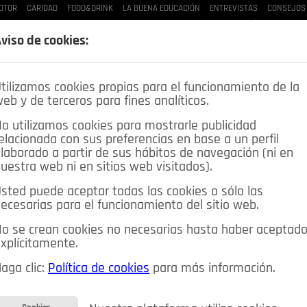
OTOR
CARIDAD
FOOD&DRINK
LA BUENA EDUCACIÓN
ENTREVISTAS
CONSEJOS 
LAS BUENAS MANERAS
LO QUE TE DIJE
SPLEEN DE POZUELO
CRÓNICAS DE UNA
viso de cookies:
tilizamos cookies propias para el funcionamiento de la
eb y de terceros para fines analíticos.
o utilizamos cookies para mostrarle publicidad
elacionada con sus preferencias en base a un perfil
laborado a partir de sus hábitos de navegación (ni en
uestra web ni en sitios web visitados).
sted puede aceptar todas las cookies o sólo las
DEPORTES
OPINIÓN IN
SALUD
🔴 EN DIRECTO
ecesarias para el funcionamiento del sitio web.
ia&Tecnología
Educación
Caridad
Pozuelo en imágenes
o se crean cookies no necesarias hasta haber aceptad
xplícitamente.
CIOS
MIS ANUNCIOS
CONTACTO
NOSOTROS
aga clic:
Política de cookies
para más información.