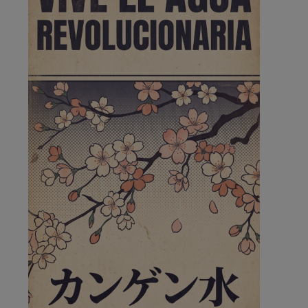
Pozuelo de Alarcón
🔴 EXCLUSIVA | El comisario
de la …
😆Durán menos qué un caramelo en la puerta de un
colegio 🍬
Pozuelo de Alarcón
🔴 EXCLUSIVA | El comisario
de la …
se va porke no tiene piscina 🤪🤪🤪
Pozuelo de Alarcón
🔴 EXCLUSIVA | El comisario
de la …