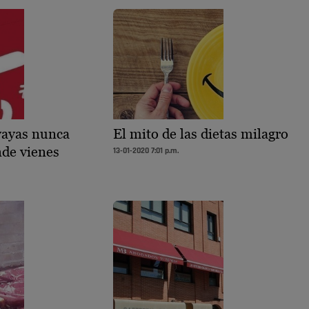
vayas nunca
El mito de las dietas milagro
nde vienes
13-01-2020 7:01 p.m.