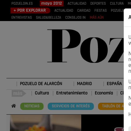
mayo 2012
POZUELOIN.ES
ACTUALIDAD
DEPORTES
CULTURA
M
+ POR EXPLORAR
ACTUALIDAD
CARIDAD
FIESTAS
POZUELEROS
A
ENTREVISTAS
SALUD&BELLEZA
CONSEJOS IN
MÁS AÚN
U
w
N
r
e
n
U
POZUELO DE ALARCÓN
MADRID
ESPAÑA
n
Cultura
Entretenimiento
Economía
Cienc
N
e
NOTICIAS
SERVICIOS DE INTERÉS
TABLÓN DE ANUN
H