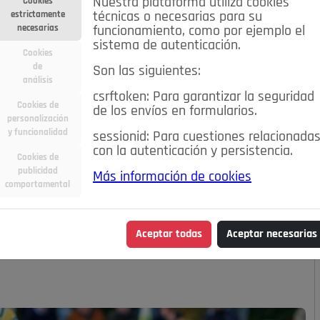
Nuestra plataforma utiliza cookies
Cookies
estrictamente
técnicas o necesarias para su
necesarias
funcionamiento, como por ejemplo el
sistema de autenticación.
Cookies
de
Son las siguientes:
análisis
csrftoken: Para garantizar la seguridad
Cookies de
de los envíos en formularios.
personalización
y funcionalidad
sessionid: Para cuestiones relacionada
con la autenticación y persistencia.
Cookies de
publicidad
Más información de cookies
GRESA A LA DIVISIÓN
comportamental
Aceptar todas
Aceptar necesarias