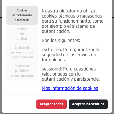
Su cuenta
Regístrese
¿Olvidó su contraseña?
Nuestra plataforma utiliza
Cookies
estrictamente
cookies técnicas o necesarias
necesarias
para su funcionamiento, como
por ejemplo el sistema de
Cookies
autenticación.
de
análisis
Son las siguientes:
NOVIEMBRE DE 2021
/
ENTREVISTAS
Cookies de
csrftoken: Para garantizar la
personalización
seguridad de los envíos en
“ME SENTÍ LIBRE POR
y funcionalidad
formularios.
Cookies de
sessionid: Para cuestiones
ESCAPAR DE LA
publicidad
relacionadas con la
comportamental
autenticación y persistencia.
MUERTE”
Más información de cookies
10-11-2021 7:12 p.m.
Aceptar todas
Aceptar necesarias