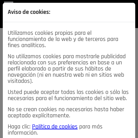
REVISTA
Aviso de cookies:
SECCIONES
Utilizamos cookies propias para el
funcionamiento de la web y de terceros para
fines analíticos.
No utilizamos cookies para mostrarle publicidad
relacionada con sus preferencias en base a un
descarga esta
perfil elaborado a partir de sus hábitos de
REVISTA
navegación (ni en nuestra web ni en sitios web
visitados).
Usted puede aceptar todas las cookies o sólo las
≡
NOTICIAS
necesarias para el funcionamiento del sitio web.
No se crean cookies no necesarias hasta haber
NOTICIAS
SERVICIOS DE INTERÉS
aceptado explícitamente.
TABLÓN DE ANUNCIOS
MIS ANUNCIOS
CONTACTO
Haga clic:
Política de cookies
para más
información.
NOSOTROS