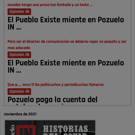
anuales tenga una prosa tan limitada y un texto …
Opinión IN
El Pueblo Existe miente en Pozuelo
IN …
Para ser el director de comunicación se debería rapar un poquito y ser
mas educado
Opinión IN
El Pueblo Existe miente en Pozuelo
IN …
Que p..... asco !!! De politicuchos y periodicuchos Ppineros
Opinión IN
Pozuelo paga la cuenta del
autobombo: casi …
noviembre de 2021
Señora Alcaldesa Ud no ha vivido nunca en Pozuelo , pero yo si desde
hace más de 60 años , …
Pozuelo de Alarcón