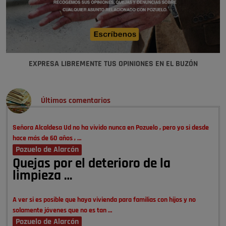
EXPRESA LIBREMENTE TUS OPINIONES EN EL BUZÓN
Últimos comentarios
Señora Alcaldesa Ud no ha vivido nunca en Pozuelo , pero yo si desde
hace más de 60 años , …
Pozuelo de Alarcón
Quejas por el deterioro de la
limpieza …
A ver si es posible que haya vivienda para familias con hijos y no
solamente jóvenes que no es tan …
Pozuelo de Alarcón