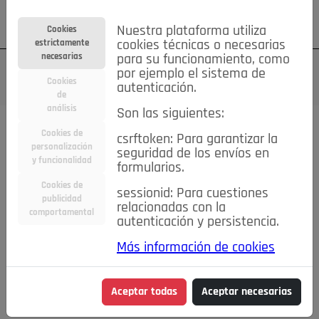
Su cuenta
Regístrese
¿Olvidó su contraseña?
Nuestra plataforma utiliza
Cookies
estrictamente
cookies técnicas o necesarias
necesarias
para su funcionamiento, como
por ejemplo el sistema de
Cookies
autenticación.
de
análisis
Son las siguientes:
Cookies de
csrftoken: Para garantizar la
personalización
seguridad de los envíos en
y funcionalidad
formularios.
Cookies de
sessionid: Para cuestiones
publicidad
relacionadas con la
comportamental
autenticación y persistencia.
Más información de cookies
Aceptar todas
Aceptar necesarias
CONECTADOS
CLAVES PARA IMPULSAR TU NEGOCIO EN REDES SOCIALES