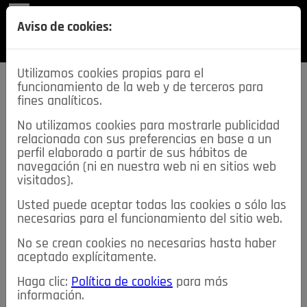
REVISTA
Aviso de cookies:
SECCIONES
Utilizamos cookies propias para el
funcionamiento de la web y de terceros para
fines analíticos.
No utilizamos cookies para mostrarle publicidad
relacionada con sus preferencias en base a un
descarga esta
perfil elaborado a partir de sus hábitos de
REVISTA
navegación (ni en nuestra web ni en sitios web
visitados).
Usted puede aceptar todas las cookies o sólo las
≡
NOTICIAS
necesarias para el funcionamiento del sitio web.
No se crean cookies no necesarias hasta haber
NOTICIAS
SERVICIOS DE INTERÉS
aceptado explícitamente.
TABLÓN DE ANUNCIOS
MIS ANUNCIOS
CONTACTO
Haga clic:
Política de cookies
para más
información.
NOSOTROS