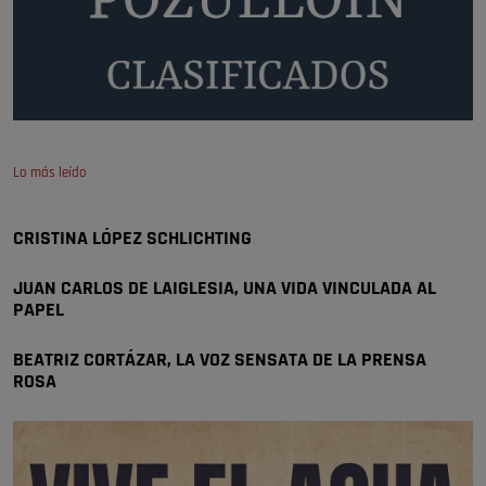
Pozuelo de Alarcón
🔴 EXCLUSIVA | El comisario de la …
A ver si llega alguno que de verdad le importe la seguridad de Pozuelo
Pozuelo de Alarcón
🔴 EXCLUSIVA | El comisario de la …
Lo más leído
Wayne Rooney era el comisario de pozuelo?
Pozuelo de Alarcón
CRISTINA LÓPEZ SCHLICHTING
🔴 EXCLUSIVA | El comisario de la …
JUAN CARLOS DE LAIGLESIA, UNA VIDA VINCULADA AL
PAPEL
BEATRIZ CORTÁZAR, LA VOZ SENSATA DE LA PRENSA
ROSA