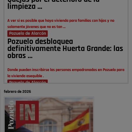
limpieza …
A ver si es posible que haya vivienda para familias con hijos y no
solamente jóvenes que no es tan …
Pozuelo de Alarcón
Pozuelo desbloquea
definitivamente Huerta Grande: las
obras …
Donde pueden inscribirse las personas empadronados en Pozuelo para
la vivienda asequible .
Pozuelo de Alarcón
Pozuelo desbloquea
febrero de 2026
definitivamente Huerta Grande: las
obras …
También pienso que si no fuéramos tan sucios no haría falta denunciar
nada