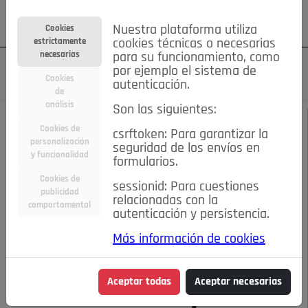
Su cuenta
Regístrese
¿Olvidó su contraseña?
Nuestra plataforma utiliza
Cookies
estrictamente
cookies técnicas o necesarias
necesarias
para su funcionamiento, como
por ejemplo el sistema de
Cookies
autenticación.
de
análisis
Son las siguientes:
FEBRERO DE 2026
/
FIESTAS
Cookies de
csrftoken: Para garantizar la
personalización
seguridad de los envíos en
y funcionalidad
Escucha el audio de este artículo:
formularios.
Cookies de
sessionid: Para cuestiones
publicidad
relacionadas con la
comportamental
autenticación y persistencia.
00:00
09:00
Más información de cookies
Demuéstrale que le conoces por tu regalo
Aceptar todas
Aceptar necesarias
Demuéstrale que le