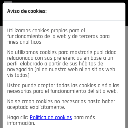
REVISTA
Aviso de cookies:
SECCIONES
Utilizamos cookies propias para el
funcionamiento de la web y de terceros para
fines analíticos.
No utilizamos cookies para mostrarle publicidad
relacionada con sus preferencias en base a un
descarga esta
perfil elaborado a partir de sus hábitos de
REVISTA
navegación (ni en nuestra web ni en sitios web
visitados).
Usted puede aceptar todas las cookies o sólo las
≡
NOTICIAS
necesarias para el funcionamiento del sitio web.
No se crean cookies no necesarias hasta haber
NOTICIAS
SERVICIOS DE INTERÉS
aceptado explícitamente.
TABLÓN DE ANUNCIOS
MIS ANUNCIOS
CONTACTO
Haga clic:
Política de cookies
para más
información.
NOSOTROS