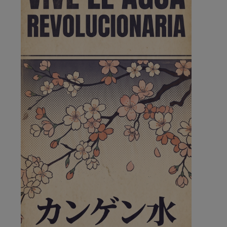
de la …
A ver si llega alguno que de verdad le importe la
seguridad de Pozuelo
Pozuelo de Alarcón
🔴 EXCLUSIVA | El comisario
de la …
Wayne Rooney era el comisario de pozuelo?
Pozuelo de Alarcón
🔴 EXCLUSIVA | El comisario
de la …