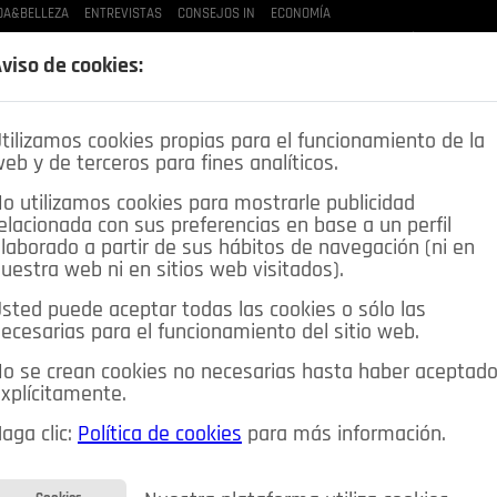
DA&BELLEZA
ENTREVISTAS
CONSEJOS IN
ECONOMÍA
LAS BUENAS MANERAS
LO QUE TE DIJE
SPLEEN DE POZUELO
CRÓNICAS DE UNA
viso de cookies:
tilizamos cookies propias para el funcionamiento de la
eb y de terceros para fines analíticos.
o utilizamos cookies para mostrarle publicidad
elacionada con sus preferencias en base a un perfil
laborado a partir de sus hábitos de navegación (ni en
uestra web ni en sitios web visitados).
sted puede aceptar todas las cookies o sólo las
DEPORTES
OPINIÓN IN
SALUD
🔴 EN DIRECTO
ecesarias para el funcionamiento del sitio web.
ia&Tecnología
Educación
Caridad
Pozuelo en imágenes
o se crean cookies no necesarias hasta haber aceptad
xplícitamente.
CIOS
MIS ANUNCIOS
CONTACTO
NOSOTROS
aga clic:
Política de cookies
para más información.