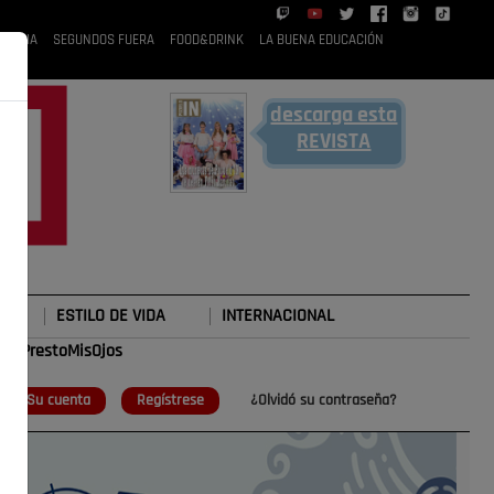
 RUBIA
SEGUNDOS FUERA
FOOD&DRINK
LA BUENA EDUCACIÓN
descarga esta
REVISTA
ESTILO DE VIDA
INTERNACIONAL
#TePrestoMisOjos
o
Su cuenta
Regístrese
¿Olvidó su contraseña?