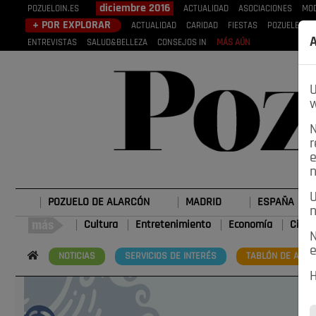
diciembre 2016
POZUELOIN.ES
ACTUALIDAD
ASOCIACIONES
MO
+ POR EXPLORAR
ACTUALIDAD
CARIDAD
FIESTAS
POZUELEROS
A
ENTREVISTAS
SALUD&BELLEZA
CONSEJOS IN
MÁS AÚN
U
w
N
r
e
n
U
POZUELO DE ALARCÓN
MADRID
ESPAÑA
n
Cultura
Entretenimiento
Economía
Cienc
N
e
NOTICIAS
SERVICIOS DE INTERÉS
TABLÓN DE ANUN
H