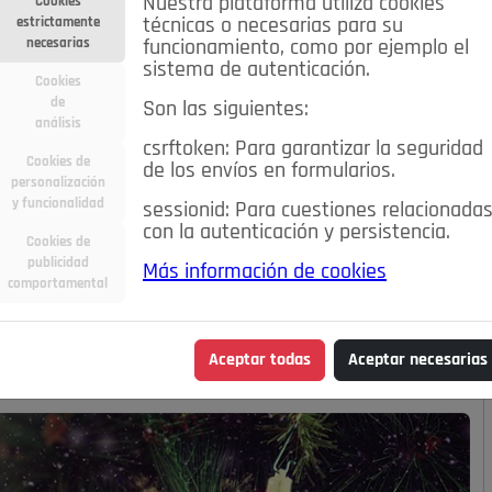
Nuestra plataforma utiliza cookies
Cookies
estrictamente
técnicas o necesarias para su
necesarias
funcionamiento, como por ejemplo el
sistema de autenticación.
Cookies
de
Son las siguientes:
análisis
csrftoken: Para garantizar la seguridad
Cookies de
de los envíos en formularios.
personalización
y funcionalidad
sessionid: Para cuestiones relacionada
con la autenticación y persistencia.
Cookies de
publicidad
Más información de cookies
CON
comportamental
Aceptar todas
Aceptar necesarias