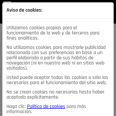
REVISTA
Aviso de cookies:
SECCIONES
Utilizamos cookies propias para el
funcionamiento de la web y de terceros para
fines analíticos.
No utilizamos cookies para mostrarle publicidad
relacionada con sus preferencias en base a un
descarga esta
perfil elaborado a partir de sus hábitos de
REVISTA
navegación (ni en nuestra web ni en sitios web
visitados).
Usted puede aceptar todas las cookies o sólo las
≡
NOTICIAS
necesarias para el funcionamiento del sitio web.
No se crean cookies no necesarias hasta haber
NOTICIAS
SERVICIOS DE INTERÉS
aceptado explícitamente.
TABLÓN DE ANUNCIOS
MIS ANUNCIOS
CONTACTO
Haga clic:
Política de cookies
para más
información.
NOSOTROS