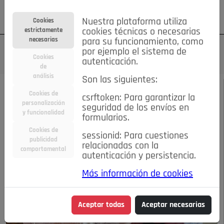
Su cuenta
Regístrese
¿Olvidó su contraseña?
Nuestra plataforma utiliza
Cookies
estrictamente
cookies técnicas o necesarias
necesarias
para su funcionamiento, como
por ejemplo el sistema de
Cookies
autenticación.
de
análisis
Son las siguientes:
FEBRERO DE 2023
/
LAS BUENAS MANERAS
Cookies de
csrftoken: Para garantizar la
personalización
seguridad de los envíos en
HAY QUE AFEITARSE
y funcionalidad
formularios.
Cookies de
sessionid: Para cuestiones
publicidad
10-02-2023 10:20 a.m.
relacionadas con la
comportamental
autenticación y persistencia.
Más información de cookies
Aceptar todas
Aceptar necesarias