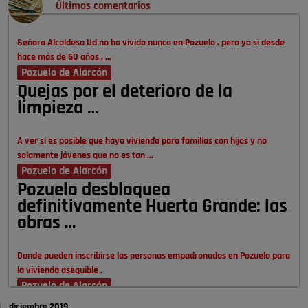
Últimos comentarios
Señora Alcaldesa Ud no ha vivido nunca en Pozuelo , pero yo si desde
hace más de 60 años , …
Pozuelo de Alarcón
Quejas por el deterioro de la
limpieza …
A ver si es posible que haya vivienda para familias con hijos y no
solamente jóvenes que no es tan …
Pozuelo de Alarcón
Pozuelo desbloquea
definitivamente Huerta Grande: las
obras …
Donde pueden inscribirse las personas empadronados en Pozuelo para
la vivienda asequible .
Pozuelo de Alarcón
Pozuelo desbloquea
diciembre 2019