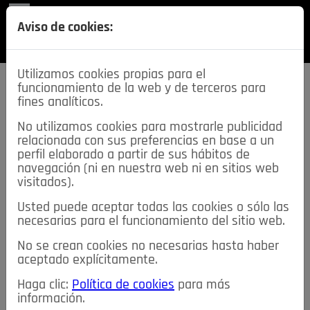
REVISTA
Aviso de cookies:
SECCIONES
Utilizamos cookies propias para el
funcionamiento de la web y de terceros para
fines analíticos.
No utilizamos cookies para mostrarle publicidad
relacionada con sus preferencias en base a un
descarga esta
perfil elaborado a partir de sus hábitos de
REVISTA
navegación (ni en nuestra web ni en sitios web
visitados).
Usted puede aceptar todas las cookies o sólo las
≡
NOTICIAS
necesarias para el funcionamiento del sitio web.
No se crean cookies no necesarias hasta haber
NOTICIAS
SERVICIOS DE INTERÉS
aceptado explícitamente.
TABLÓN DE ANUNCIOS
MIS ANUNCIOS
CONTACTO
Haga clic:
Política de cookies
para más
información.
NOSOTROS