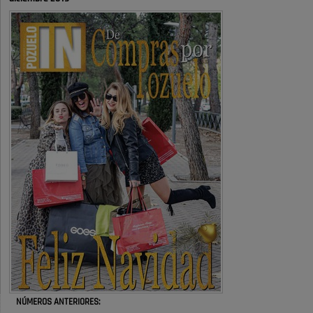
definitivamente Huerta Grande: las
obras …
También pienso que si no fuéramos tan sucios no haría falta denunciar
nada
Pozuelo de Alarcón
Quejas por el deterioro de la
limpieza …
Será amigo de alguien importante...en el Congreso, Senado, en la
Policía o en la politica
Pozuelo de Alarcón
🔴 EXCLUSIVA | El comisario de la …
😆Durán menos qué un caramelo en la puerta de un colegio 🍬
Pozuelo de Alarcón
🔴 EXCLUSIVA | El comisario de la …
NÚMEROS ANTERIORES: