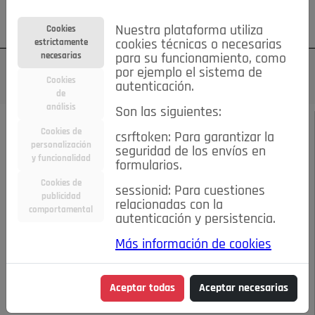
Su cuenta
Regístrese
¿Olvidó su contraseña?
Nuestra plataforma utiliza
Cookies
estrictamente
cookies técnicas o necesarias
necesarias
para su funcionamiento, como
por ejemplo el sistema de
Cookies
autenticación.
de
análisis
Son las siguientes:
DICIEMBRE 2019
/
SALUD&BELLEZA
Cookies de
csrftoken: Para garantizar la
personalización
seguridad de los envíos en
Tratamientos estrella
y funcionalidad
formularios.
Cookies de
sessionid: Para cuestiones
para brillar esta
publicidad
relacionadas con la
comportamental
autenticación y persistencia.
Navidad
Más información de cookies
16-12-2019 7:43 p.m.
Aceptar todas
Aceptar necesarias