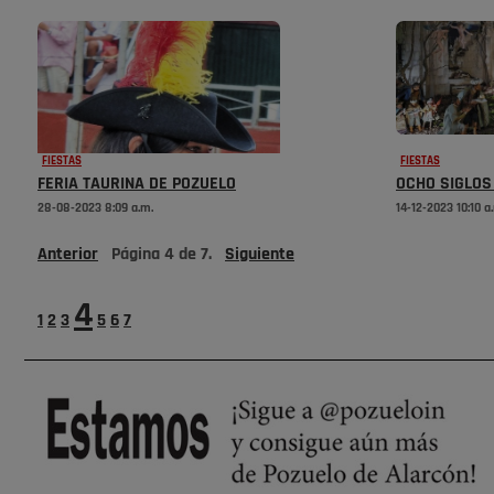
FIESTAS
FIESTAS
FERIA TAURINA DE POZUELO
OCHO SIGLOS
28-08-2023 8:09 a.m.
14-12-2023 10:10 a
Anterior
Página
4
de
7
.
Siguiente
4
1
2
3
5
6
7