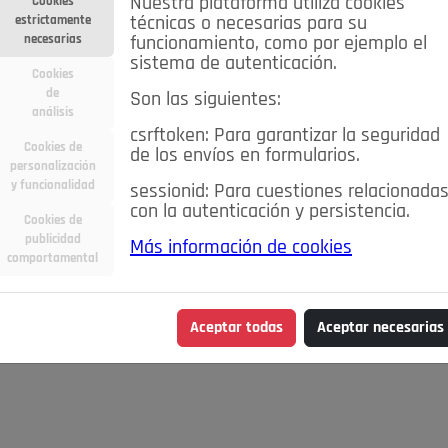
Nuestra plataforma utiliza cookies
Cookies
estrictamente
técnicas o necesarias para su
necesarias
funcionamiento, como por ejemplo el
sistema de autenticación.
Cookies
de
Son las siguientes:
análisis
csrftoken: Para garantizar la seguridad
Cookies de
de los envíos en formularios.
personalización
y funcionalidad
sessionid: Para cuestiones relacionada
con la autenticación y persistencia.
Cookies de
publicidad
Más información de cookies
qué lugares
Caridad
Comentarios
Conectados
Consejos
comportamental
Detrás de la mirada
Economía
Editorial
El Mirador
E
od&Drink
Hablemos de...
La Buena Vida
La Consulta del Do
Aceptar todas
Aceptar necesarias
s cosas claras
Lo que te dije
Moda&Belleza
Motor
Pozu
 Fuera
Sociedad
Spleen de Pozuelo
Tauromaquia
Viaje