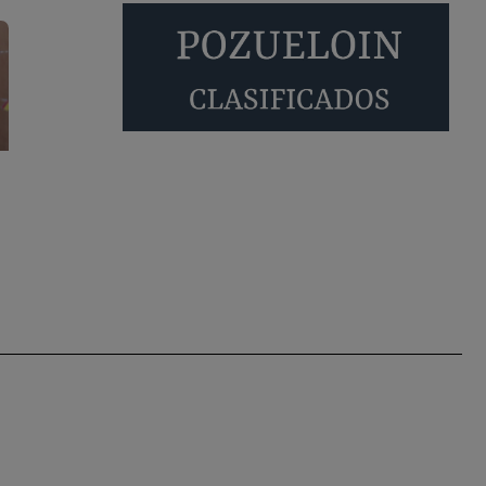
Será amigo de alguien importante...en el
Congreso, Senado, en la Policía o en la politica
Pozuelo de Alarcón
🔴 EXCLUSIVA | El
comisario de la …
😆Durán menos qué un caramelo en la puerta de
un colegio 🍬
Pozuelo de Alarcón
🔴 EXCLUSIVA | El
comisario de la …
se va porke no tiene piscina 🤪🤪🤪
Pozuelo de Alarcón
🔴 EXCLUSIVA | El
comisario de la …
Y ese quien es, apenas se ven patrullas en la