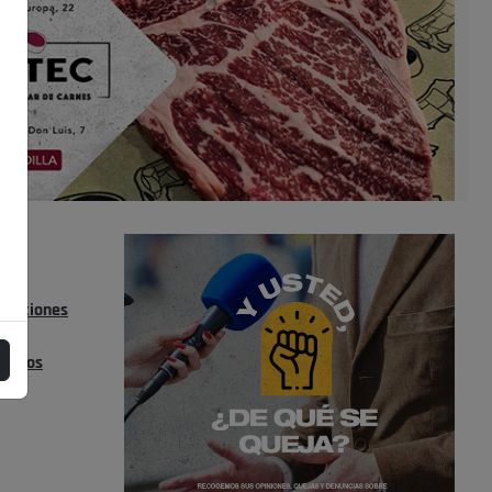
s
 IN
lecciones
ktor
eleros
s