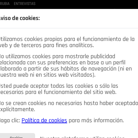
 RUBIA
ENTREVISTAS
LAS BUENAS MANERAS
LO QUE TE DIJE
SPLEEN DE POZUELO
CRÓNICAS DE UNA
viso de cookies:
tilizamos cookies propias para el funcionamiento de la
eb y de terceros para fines analíticos.
o utilizamos cookies para mostrarle publicidad
elacionada con sus preferencias en base a un perfil
laborado a partir de sus hábitos de navegación (ni en
uestra web ni en sitios web visitados).
sted puede aceptar todas las cookies o sólo las
DEPORTES
OPINIÓN IN
SALUD
🔴 EN DIRECTO
ecesarias para el funcionamiento del sitio web.
ia&Tecnología
Educación
Caridad
Pozuelo en imágenes
o se crean cookies no necesarias hasta haber aceptad
xplícitamente.
CIOS
MIS ANUNCIOS
CONTACTO
NOSOTROS
aga clic:
Política de cookies
para más información.