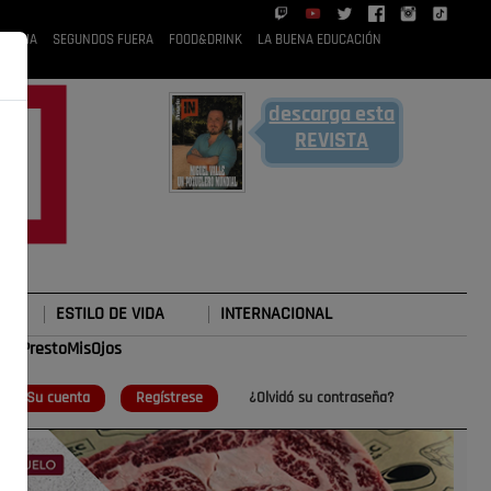
 RUBIA
SEGUNDOS FUERA
FOOD&DRINK
LA BUENA EDUCACIÓN
descarga esta
REVISTA
ESTILO DE VIDA
INTERNACIONAL
#TePrestoMisOjos
o
Su cuenta
Regístrese
¿Olvidó su contraseña?