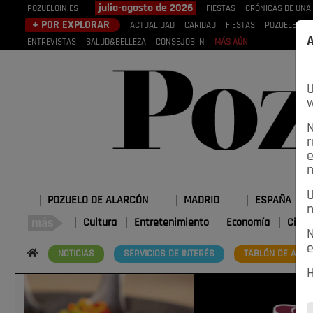
julio-agosto de 2026
POZUELOIN.ES
FIESTAS
CRÓNICAS DE UNA
+ POR EXPLORAR
ACTUALIDAD
CARIDAD
FIESTAS
POZUELEROS
A
ENTREVISTAS
SALUD&BELLEZA
CONSEJOS IN
MÁS AÚN
U
w
N
r
e
n
U
POZUELO DE ALARCÓN
MADRID
ESPAÑA
n
Cultura
Entretenimiento
Economía
Cienc
N
e
NOTICIAS
SERVICIOS DE INTERÉS
TABLÓN DE ANUN
H