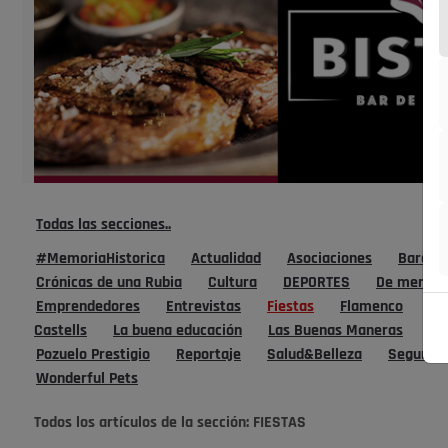
Todas las secciones..
#MemoriaHistorica
Actualidad
Asociaciones
Bares, 
Crónicas de una Rubia
Cultura
DEPORTES
De mente
Emprendedores
Entrevistas
Fiestas
Flamenco
Fo
Castells
La buena educación
Las Buenas Maneras
La
Pozuelo Prestigio
Reportaje
Salud&Belleza
Segundos
Wonderful Pets
Todos los artículos de la sección:
FIESTAS