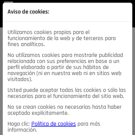
REVISTA
Aviso de cookies:
SECCIONES
Utilizamos cookies propias para el
funcionamiento de la web y de terceros para
fines analíticos.
No utilizamos cookies para mostrarle publicidad
relacionada con sus preferencias en base a un
descarga esta
perfil elaborado a partir de sus hábitos de
REVISTA
navegación (ni en nuestra web ni en sitios web
visitados).
Usted puede aceptar todas las cookies o sólo las
≡
NOTICIAS
necesarias para el funcionamiento del sitio web.
No se crean cookies no necesarias hasta haber
NOTICIAS
SERVICIOS DE INTERÉS
aceptado explícitamente.
TABLÓN DE ANUNCIOS
MIS ANUNCIOS
CONTACTO
Haga clic:
Política de cookies
para más
información.
NOSOTROS