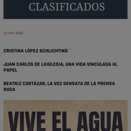
A ver si llega alguno que de verdad le importe la seguridad de Pozuelo
Pozuelo de Alarcón
🔴 EXCLUSIVA | El comisario de la …
Lo más leído
Wayne Rooney era el comisario de pozuelo?
Pozuelo de Alarcón
CRISTINA LÓPEZ SCHLICHTING
🔴 EXCLUSIVA | El comisario de la …
JUAN CARLOS DE LAIGLESIA, UNA VIDA VINCULADA AL
PAPEL
BEATRIZ CORTÁZAR, LA VOZ SENSATA DE LA PRENSA
ROSA