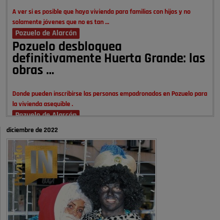
A ver si es posible que haya vivienda para familias con hijos y no
solamente jóvenes que no es tan …
Pozuelo de Alarcón
Pozuelo desbloquea
definitivamente Huerta Grande: las
obras …
Donde pueden inscribirse las personas empadronados en Pozuelo para
la vivienda asequible .
Pozuelo de Alarcón
Pozuelo desbloquea
diciembre de 2022
definitivamente Huerta Grande: las
obras …
También pienso que si no fuéramos tan sucios no haría falta denunciar
nada
Pozuelo de Alarcón
Quejas por el deterioro de la