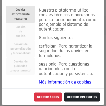
Su cuenta
Regístrese
¿Olvidó su contraseña?
Nuestra plataforma utiliza
Cookies
estrictamente
cookies técnicas o necesarias
necesarias
para su funcionamiento, como
por ejemplo el sistema de
Cookies
autenticación.
de
análisis
Son las siguientes:
DICIEMBRE DE 2022
/
FIESTAS
Cookies de
csrftoken: Para garantizar la
personalización
seguridad de los envíos en
LOS BELENISTAS DE
y funcionalidad
formularios.
Cookies de
sessionid: Para cuestiones
POZUELO SE VUELVEN
publicidad
relacionadas con la
comportamental
autenticación y persistencia.
A LUCIR
Más información de cookies
12-12-2022 7:26 p.m.
Aceptar todas
Aceptar necesarias