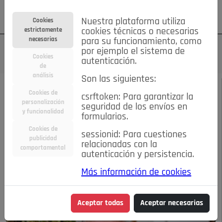
Su cuenta
Regístrese
¿Olvidó su contraseña?
Nuestra plataforma utiliza
Cookies
estrictamente
cookies técnicas o necesarias
necesarias
para su funcionamiento, como
por ejemplo el sistema de
Cookies
autenticación.
de
análisis
Son las siguientes:
SEPTIEMBRE DE 2021
/
ENTREVISTAS
Cookies de
csrftoken: Para garantizar la
personalización
seguridad de los envíos en
JOSÉ LUIS GARCÍA-
y funcionalidad
formularios.
Cookies de
sessionid: Para cuestiones
BERLANGA
publicidad
relacionadas con la
comportamental
autenticación y persistencia.
14-09-2021 9:37 a.m.
Más información de cookies
Aceptar todas
Aceptar necesarias