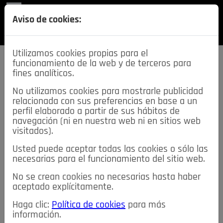
REVISTA
Aviso de cookies:
SECCIONES
Utilizamos cookies propias para el
funcionamiento de la web y de terceros para
fines analíticos.
No utilizamos cookies para mostrarle publicidad
relacionada con sus preferencias en base a un
descarga esta
perfil elaborado a partir de sus hábitos de
REVISTA
navegación (ni en nuestra web ni en sitios web
visitados).
Usted puede aceptar todas las cookies o sólo las
≡
NOTICIAS
necesarias para el funcionamiento del sitio web.
No se crean cookies no necesarias hasta haber
NOTICIAS
SERVICIOS DE INTERÉS
aceptado explícitamente.
TABLÓN DE ANUNCIOS
MIS ANUNCIOS
CONTACTO
Haga clic:
Política de cookies
para más
información.
NOSOTROS