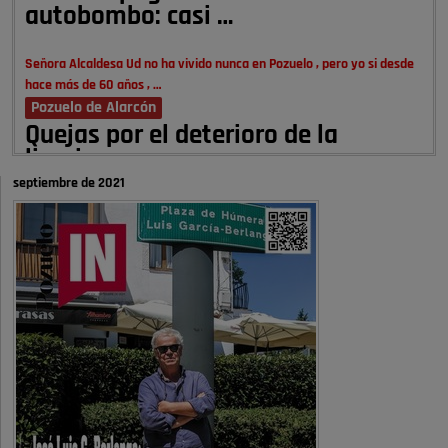
autobombo: casi …
Señora Alcaldesa Ud no ha vivido nunca en Pozuelo , pero yo si desde
hace más de 60 años , …
Pozuelo de Alarcón
Quejas por el deterioro de la
limpieza …
septiembre de 2021
A ver si es posible que haya vivienda para familias con hijos y no
solamente jóvenes que no es tan …
Pozuelo de Alarcón
Pozuelo desbloquea
definitivamente Huerta Grande: las
obras …
Donde pueden inscribirse las personas empadronados en Pozuelo para
la vivienda asequible .
Pozuelo de Alarcón
Pozuelo desbloquea