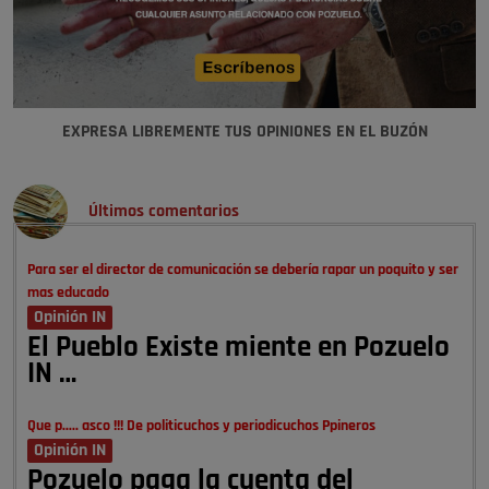
EXPRESA LIBREMENTE TUS OPINIONES EN EL BUZÓN
Últimos comentarios
Para ser el director de comunicación se debería rapar un poquito y ser
mas educado
Opinión IN
El Pueblo Existe miente en Pozuelo
IN …
Que p..... asco !!! De politicuchos y periodicuchos Ppineros
Opinión IN
Pozuelo paga la cuenta del