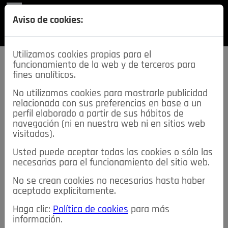
REVISTA
Aviso de cookies:
SECCIONES
Utilizamos cookies propias para el
funcionamiento de la web y de terceros para
fines analíticos.
No utilizamos cookies para mostrarle publicidad
relacionada con sus preferencias en base a un
descarga esta
perfil elaborado a partir de sus hábitos de
REVISTA
navegación (ni en nuestra web ni en sitios web
visitados).
Usted puede aceptar todas las cookies o sólo las
≡
NOTICIAS
necesarias para el funcionamiento del sitio web.
No se crean cookies no necesarias hasta haber
NOTICIAS
SERVICIOS DE INTERÉS
aceptado explícitamente.
TABLÓN DE ANUNCIOS
MIS ANUNCIOS
CONTACTO
Haga clic:
Política de cookies
para más
información.
NOSOTROS