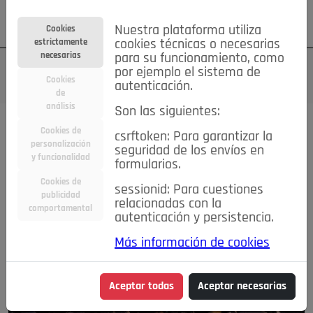
Su cuenta
Regístrese
¿Olvidó su contraseña?
Nuestra plataforma utiliza
Cookies
estrictamente
cookies técnicas o necesarias
necesarias
para su funcionamiento, como
por ejemplo el sistema de
Cookies
autenticación.
de
análisis
Son las siguientes:
Cookies de
csrftoken: Para garantizar la
personalización
seguridad de los envíos en
y funcionalidad
formularios.
Cookies de
sessionid: Para cuestiones
publicidad
relacionadas con la
comportamental
autenticación y persistencia.
Más información de cookies
Aceptar todas
Aceptar necesarias