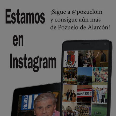
se va porke no tiene piscina 🤪🤪🤪
Pozuelo de Alarcón
🔴 EXCLUSIVA | El comisario de la …
Y ese quien es, apenas se ven patrullas en la estación, como si se van
todos, no vamos a notar …
Pozuelo de Alarcón
🔴 EXCLUSIVA | El comisario de la …