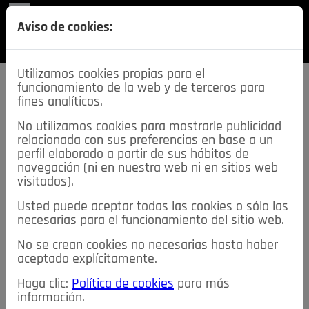
REVISTA
Aviso de cookies:
SECCIONES
Utilizamos cookies propias para el
funcionamiento de la web y de terceros para
fines analíticos.
No utilizamos cookies para mostrarle publicidad
relacionada con sus preferencias en base a un
descarga esta
perfil elaborado a partir de sus hábitos de
REVISTA
navegación (ni en nuestra web ni en sitios web
visitados).
Usted puede aceptar todas las cookies o sólo las
≡
NOTICIAS
necesarias para el funcionamiento del sitio web.
No se crean cookies no necesarias hasta haber
NOTICIAS
SERVICIOS DE INTERÉS
aceptado explícitamente.
TABLÓN DE ANUNCIOS
MIS ANUNCIOS
CONTACTO
Haga clic:
Política de cookies
para más
información.
NOSOTROS