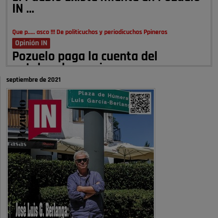
IN …
Que p..... asco !!! De politicuchos y periodicuchos Ppineros
Opinión IN
Pozuelo paga la cuenta del
autobombo: casi …
septiembre de 2021
Señora Alcaldesa Ud no ha vivido nunca en Pozuelo , pero yo si desde
hace más de 60 años , …
Pozuelo de Alarcón
Quejas por el deterioro de la
limpieza …
A ver si es posible que haya vivienda para familias con hijos y no
solamente jóvenes que no es tan …
Pozuelo de Alarcón
Pozuelo desbloquea
definitivamente Huerta Grande: las