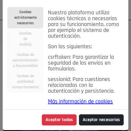
Su cuenta
Regístrese
¿Olvidó su contraseña?
Nuestra plataforma utiliza
Cookies
estrictamente
cookies técnicas o necesarias
necesarias
para su funcionamiento, como
por ejemplo el sistema de
Cookies
autenticación.
de
análisis
Son las siguientes:
Cookies de
csrftoken: Para garantizar la
personalización
seguridad de los envíos en
y funcionalidad
formularios.
Cookies de
sessionid: Para cuestiones
publicidad
relacionadas con la
comportamental
autenticación y persistencia.
Más información de cookies
Aceptar todas
Aceptar necesarias