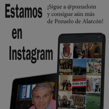
😆Durán menos qué un caramelo en la puerta de un colegio 🍬
Pozuelo de Alarcón
🔴 EXCLUSIVA | El comisario de la …
se va porke no tiene piscina 🤪🤪🤪
Pozuelo de Alarcón
🔴 EXCLUSIVA | El comisario de la …