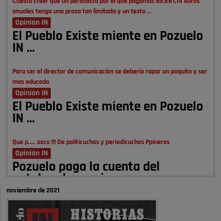
Cuesta creer que un periodista por el que pagamos 69.881,14 euros
anuales tenga una prosa tan limitada y un texto …
Opinión IN
El Pueblo Existe miente en Pozuelo
IN …
Para ser el director de comunicación se debería rapar un poquito y ser
mas educado
Opinión IN
El Pueblo Existe miente en Pozuelo
IN …
Que p..... asco !!! De politicuchos y periodicuchos Ppineros
Opinión IN
Pozuelo paga la cuenta del
autobombo: casi …
noviembre de 2021
Señora Alcaldesa Ud no ha vivido nunca en Pozuelo , pero yo si desde
hace más de 60 años , …