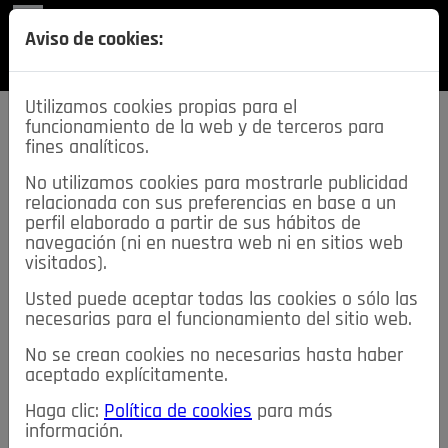
REVISTA
Aviso de cookies:
SECCIONES
Utilizamos cookies propias para el
funcionamiento de la web y de terceros para
fines analíticos.
No utilizamos cookies para mostrarle publicidad
relacionada con sus preferencias en base a un
descarga esta
perfil elaborado a partir de sus hábitos de
REVISTA
navegación (ni en nuestra web ni en sitios web
visitados).
Usted puede aceptar todas las cookies o sólo las
≡
NOTICIAS
necesarias para el funcionamiento del sitio web.
No se crean cookies no necesarias hasta haber
NOTICIAS
SERVICIOS DE INTERÉS
aceptado explícitamente.
TABLÓN DE ANUNCIOS
MIS ANUNCIOS
CONTACTO
Haga clic:
Política de cookies
para más
información.
NOSOTROS