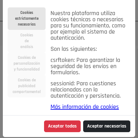
Su cuenta
Regístrese
¿Olvidó su contraseña?
Nuestra plataforma utiliza
Cookies
estrictamente
cookies técnicas o necesarias
necesarias
para su funcionamiento, como
por ejemplo el sistema de
Cookies
autenticación.
de
análisis
Son las siguientes:
NOVIEMBRE DE 2021
/
ENTREVISTAS
Cookies de
csrftoken: Para garantizar la
personalización
seguridad de los envíos en
LA VUELTA A LA VIDA
y funcionalidad
formularios.
Cookies de
sessionid: Para cuestiones
EN LA RESIDENCIA
publicidad
relacionadas con la
comportamental
autenticación y persistencia.
AMAVIR, DE POZUELO
Más información de cookies
10-11-2021 7:57 p.m.
Aceptar todas
Aceptar necesarias