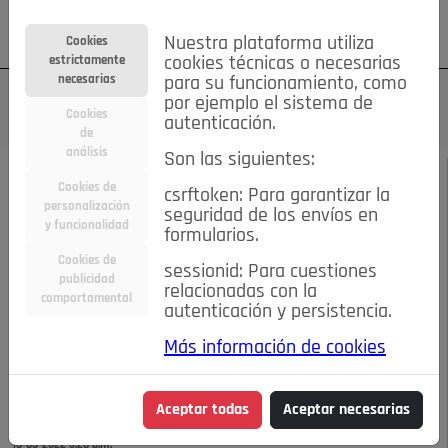
Su cuenta
Regístrese
¿Olvidó su contraseña?
Nuestra plataforma utiliza
Cookies
estrictamente
cookies técnicas o necesarias
necesarias
para su funcionamiento, como
por ejemplo el sistema de
Cookies
autenticación.
de
análisis
Son las siguientes:
MAYO DE 2022
/
ASOCIACIONES
Cookies de
csrftoken: Para garantizar la
personalización
seguridad de los envíos en
RECUPERANDO LA
y funcionalidad
formularios.
Cookies de
sessionid: Para cuestiones
HERMANDAD DE SAN
publicidad
relacionadas con la
comportamental
autenticación y persistencia.
ISIDRO LABRADOR DE
Más información de cookies
POZUELO
Aceptar todas
Aceptar necesarias
16-05-2022 3:26 p.m.