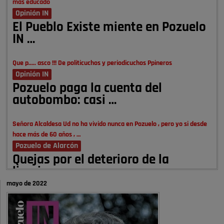
mas educado
Opinión IN
El Pueblo Existe miente en Pozuelo
IN …
Que p..... asco !!! De politicuchos y periodicuchos Ppineros
Opinión IN
Pozuelo paga la cuenta del
autobombo: casi …
Señora Alcaldesa Ud no ha vivido nunca en Pozuelo , pero yo si desde
hace más de 60 años , …
Pozuelo de Alarcón
Quejas por el deterioro de la
limpieza …
mayo de 2022
A ver si es posible que haya vivienda para familias con hijos y no
solamente jóvenes que no es tan …
Pozuelo de Alarcón