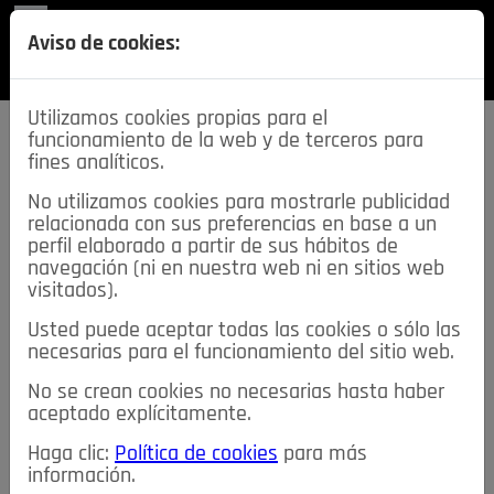
REVISTA
Aviso de cookies:
SECCIONES
Utilizamos cookies propias para el
funcionamiento de la web y de terceros para
fines analíticos.
No utilizamos cookies para mostrarle publicidad
relacionada con sus preferencias en base a un
descarga esta
perfil elaborado a partir de sus hábitos de
REVISTA
navegación (ni en nuestra web ni en sitios web
visitados).
Usted puede aceptar todas las cookies o sólo las
≡
NOTICIAS
necesarias para el funcionamiento del sitio web.
No se crean cookies no necesarias hasta haber
NOTICIAS
SERVICIOS DE INTERÉS
aceptado explícitamente.
TABLÓN DE ANUNCIOS
MIS ANUNCIOS
CONTACTO
Haga clic:
Política de cookies
para más
información.
NOSOTROS