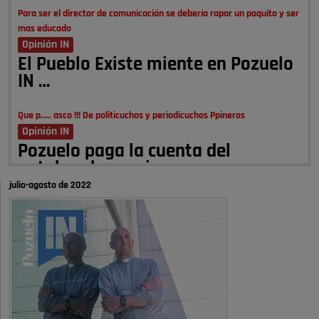
Para ser el director de comunicación se debería rapar un poquito y ser
mas educado
Opinión IN
El Pueblo Existe miente en Pozuelo
IN …
Que p..... asco !!! De politicuchos y periodicuchos Ppineros
Opinión IN
Pozuelo paga la cuenta del
autobombo: casi …
julio-agosto de 2022
Señora Alcaldesa Ud no ha vivido nunca en Pozuelo , pero yo si desde
hace más de 60 años , …
Pozuelo de Alarcón
Quejas por el deterioro de la
limpieza …
A ver si es posible que haya vivienda para familias con hijos y no