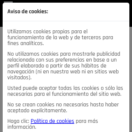
REVISTA
Aviso de cookies:
SECCIONES
Utilizamos cookies propias para el
funcionamiento de la web y de terceros para
fines analíticos.
No utilizamos cookies para mostrarle publicidad
relacionada con sus preferencias en base a un
descarga esta
perfil elaborado a partir de sus hábitos de
REVISTA
navegación (ni en nuestra web ni en sitios web
visitados).
Usted puede aceptar todas las cookies o sólo las
≡
NOTICIAS
necesarias para el funcionamiento del sitio web.
No se crean cookies no necesarias hasta haber
NOTICIAS
SERVICIOS DE INTERÉS
aceptado explícitamente.
TABLÓN DE ANUNCIOS
MIS ANUNCIOS
CONTACTO
Haga clic:
Política de cookies
para más
información.
NOSOTROS