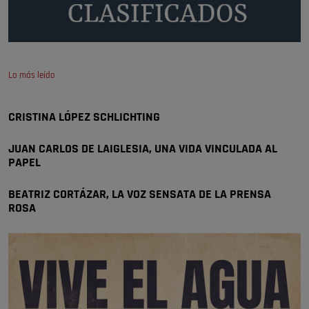
Será amigo de alguien importante...en el Congreso, Senado, en la
Policía o en la politica
Pozuelo de Alarcón
🔴 EXCLUSIVA | El comisario de la …
Lo más leído
😆Durán menos qué un caramelo en la puerta de un colegio 🍬
Pozuelo de Alarcón
CRISTINA LÓPEZ SCHLICHTING
🔴 EXCLUSIVA | El comisario de la …
JUAN CARLOS DE LAIGLESIA, UNA VIDA VINCULADA AL
se va porke no tiene piscina 🤪🤪🤪
PAPEL
Pozuelo de Alarcón
🔴 EXCLUSIVA | El comisario de la …
BEATRIZ CORTÁZAR, LA VOZ SENSATA DE LA PRENSA
ROSA