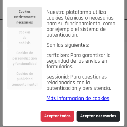
Su cuenta
Regístrese
¿Olvidó su contraseña?
Nuestra plataforma utiliza
Cookies
estrictamente
cookies técnicas o necesarias
necesarias
para su funcionamiento, como
por ejemplo el sistema de
Cookies
autenticación.
de
análisis
Son las siguientes:
JULIO-AGOSTO DE 2022
/
#MEMORIAHISTORICA
Cookies de
csrftoken: Para garantizar la
personalización
seguridad de los envíos en
LOS HISTÓRICOS
y funcionalidad
formularios.
Cookies de
sessionid: Para cuestiones
VERANEOS EN
publicidad
relacionadas con la
comportamental
autenticación y persistencia.
POZUELO
Más información de cookies
17-07-2022 9:51 a.m.
Aceptar todas
Aceptar necesarias