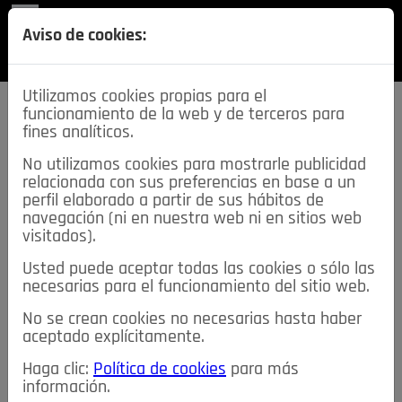
REVISTA
Aviso de cookies:
SECCIONES
Utilizamos cookies propias para el
funcionamiento de la web y de terceros para
fines analíticos.
No utilizamos cookies para mostrarle publicidad
relacionada con sus preferencias en base a un
descarga esta
perfil elaborado a partir de sus hábitos de
REVISTA
navegación (ni en nuestra web ni en sitios web
visitados).
Usted puede aceptar todas las cookies o sólo las
≡
NOTICIAS
necesarias para el funcionamiento del sitio web.
No se crean cookies no necesarias hasta haber
NOTICIAS
SERVICIOS DE INTERÉS
aceptado explícitamente.
TABLÓN DE ANUNCIOS
MIS ANUNCIOS
CONTACTO
Haga clic:
Política de cookies
para más
información.
NOSOTROS