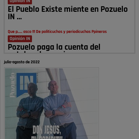
Opinión IN
El Pueblo Existe miente en Pozuelo
IN …
Que p..... asco !!! De politicuchos y periodicuchos Ppineros
Opinión IN
Pozuelo paga la cuenta del
autobombo: casi …
julio-agosto de 2022
Señora Alcaldesa Ud no ha vivido nunca en Pozuelo , pero yo si desde
hace más de 60 años , …
Pozuelo de Alarcón
Quejas por el deterioro de la
limpieza …
A ver si es posible que haya vivienda para familias con hijos y no
solamente jóvenes que no es tan …
Pozuelo de Alarcón
Pozuelo desbloquea