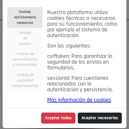
Su cuenta
Regístrese
¿Olvidó su contraseña?
Nuestra plataforma utiliza
Cookies
estrictamente
cookies técnicas o necesarias
necesarias
para su funcionamiento, como
por ejemplo el sistema de
Cookies
autenticación.
de
análisis
Son las siguientes:
Cookies de
csrftoken: Para garantizar la
personalización
seguridad de los envíos en
y funcionalidad
formularios.
Cookies de
sessionid: Para cuestiones
publicidad
relacionadas con la
comportamental
autenticación y persistencia.
Más información de cookies
Aceptar todas
Aceptar necesarias