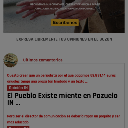
EXPRESA LIBREMENTE TUS OPINIONES EN EL BUZÓN
Últimos comentarios
Cuesta creer que un periodista por el que pagamos 69.881,14 euros
anuales tenga una prosa tan limitada y un texto …
Opinión IN
El Pueblo Existe miente en Pozuelo
IN …
Para ser el director de comunicación se debería rapar un poquito y ser
mas educado