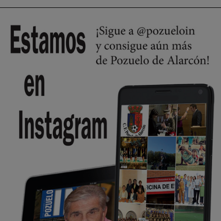
🔴 EXCLUSIVA | El comisario de la …
😆Durán menos qué un caramelo en la puerta de un colegio 🍬
Pozuelo de Alarcón
🔴 EXCLUSIVA | El comisario de la …
se va porke no tiene piscina 🤪🤪🤪
Pozuelo de Alarcón
🔴 EXCLUSIVA | El comisario de la …