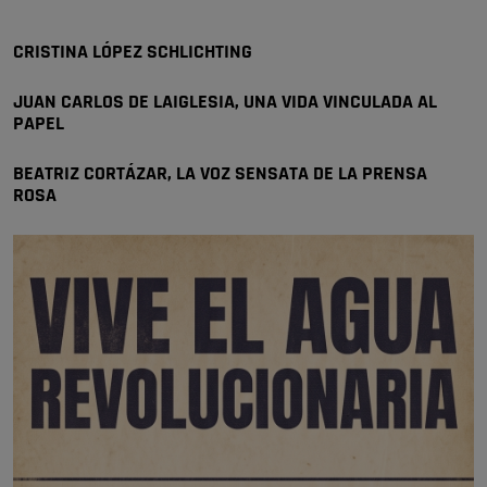
😆Durán menos qué un caramelo en la puerta de un colegio 🍬
Pozuelo de Alarcón
CRISTINA LÓPEZ SCHLICHTING
🔴 EXCLUSIVA | El comisario de la …
JUAN CARLOS DE LAIGLESIA, UNA VIDA VINCULADA AL
se va porke no tiene piscina 🤪🤪🤪
PAPEL
Pozuelo de Alarcón
🔴 EXCLUSIVA | El comisario de la …
BEATRIZ CORTÁZAR, LA VOZ SENSATA DE LA PRENSA
ROSA