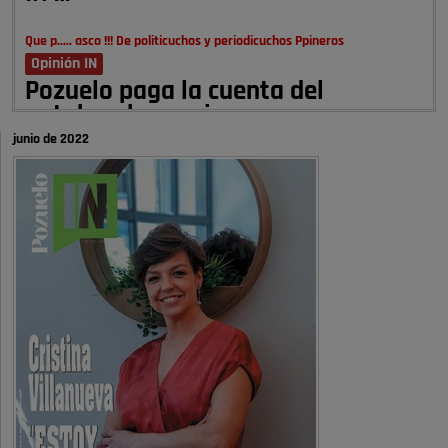
Que p..... asco !!! De politicuchos y periodicuchos Ppineros
Opinión IN
Pozuelo paga la cuenta del
autobombo: casi …
junio de 2022
Señora Alcaldesa Ud no ha vivido nunca en Pozuelo , pero yo si desde
hace más de 60 años , …
Pozuelo de Alarcón
Quejas por el deterioro de la
limpieza …
A ver si es posible que haya vivienda para familias con hijos y no
solamente jóvenes que no es tan …
Pozuelo de Alarcón
Pozuelo desbloquea
definitivamente Huerta Grande: las
obras …