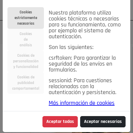
Su cuenta
Regístrese
¿Olvidó su contraseña?
Nuestra plataforma utiliza
Cookies
estrictamente
cookies técnicas o necesarias
necesarias
para su funcionamiento, como
por ejemplo el sistema de
Cookies
autenticación.
de
análisis
Son las siguientes:
JUNIO DE 2022
/
LA BUENA EDUCACIÓN
Cookies de
csrftoken: Para garantizar la
personalización
seguridad de los envíos en
BRITISH COUNCIL
y funcionalidad
formularios.
Cookies de
sessionid: Para cuestiones
SCHOOL
publicidad
relacionadas con la
comportamental
autenticación y persistencia.
14-06-2022 7:30 p.m.
Más información de cookies
Aceptar todas
Aceptar necesarias