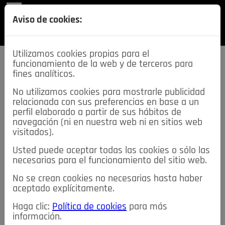
REVISTA
Aviso de cookies:
SECCIONES
Utilizamos cookies propias para el
funcionamiento de la web y de terceros para
fines analíticos.
No utilizamos cookies para mostrarle publicidad
relacionada con sus preferencias en base a un
descarga esta
perfil elaborado a partir de sus hábitos de
REVISTA
navegación (ni en nuestra web ni en sitios web
visitados).
Usted puede aceptar todas las cookies o sólo las
≡
NOTICIAS
necesarias para el funcionamiento del sitio web.
No se crean cookies no necesarias hasta haber
NOTICIAS
SERVICIOS DE INTERÉS
aceptado explícitamente.
TABLÓN DE ANUNCIOS
MIS ANUNCIOS
CONTACTO
Haga clic:
Política de cookies
para más
información.
NOSOTROS