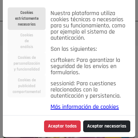
Su cuenta
Regístrese
¿Olvidó su contraseña?
Nuestra plataforma utiliza
Cookies
estrictamente
cookies técnicas o necesarias
necesarias
para su funcionamiento, como
por ejemplo el sistema de
Cookies
autenticación.
de
análisis
Son las siguientes:
Cookies de
csrftoken: Para garantizar la
personalización
seguridad de los envíos en
y funcionalidad
formularios.
Cookies de
sessionid: Para cuestiones
publicidad
relacionadas con la
comportamental
autenticación y persistencia.
Más información de cookies
Aceptar todas
Aceptar necesarias