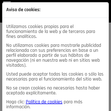
REVISTA
Aviso de cookies:
SECCIONES
Utilizamos cookies propias para el
funcionamiento de la web y de terceros para
fines analíticos.
No utilizamos cookies para mostrarle publicidad
relacionada con sus preferencias en base a un
descarga esta
perfil elaborado a partir de sus hábitos de
REVISTA
navegación (ni en nuestra web ni en sitios web
visitados).
Usted puede aceptar todas las cookies o sólo las
≡
NOTICIAS
necesarias para el funcionamiento del sitio web.
No se crean cookies no necesarias hasta haber
NOTICIAS
SERVICIOS DE INTERÉS
aceptado explícitamente.
TABLÓN DE ANUNCIOS
MIS ANUNCIOS
CONTACTO
Haga clic:
Política de cookies
para más
información.
NOSOTROS