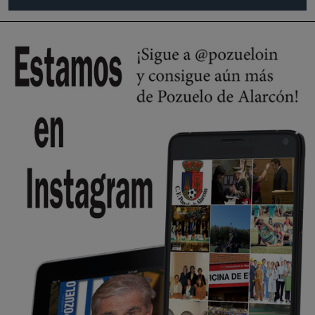
se va porke no tiene piscina 🤪🤪🤪
Pozuelo de Alarcón
🔴 EXCLUSIVA | El comisario de la …
Y ese quien es, apenas se ven patrullas en la estación, como si se van
todos, no vamos a notar …
Pozuelo de Alarcón
🔴 EXCLUSIVA | El comisario de la …