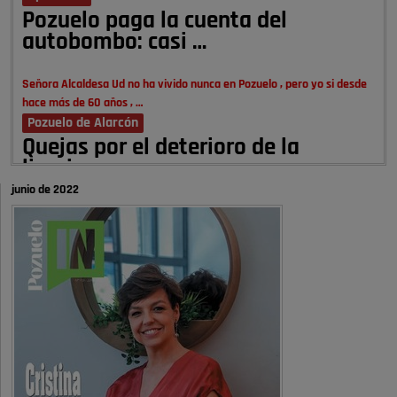
Pozuelo paga la cuenta del
autobombo: casi …
Señora Alcaldesa Ud no ha vivido nunca en Pozuelo , pero yo si desde
hace más de 60 años , …
Pozuelo de Alarcón
Quejas por el deterioro de la
limpieza …
junio de 2022
A ver si es posible que haya vivienda para familias con hijos y no
solamente jóvenes que no es tan …
Pozuelo de Alarcón
Pozuelo desbloquea
definitivamente Huerta Grande: las
obras …
Donde pueden inscribirse las personas empadronados en Pozuelo para
la vivienda asequible .