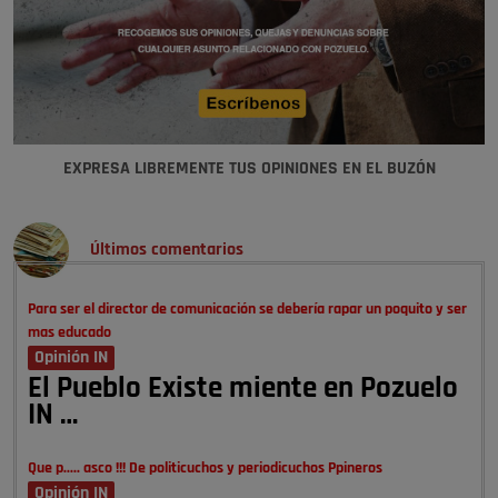
EXPRESA LIBREMENTE TUS OPINIONES EN EL BUZÓN
Últimos comentarios
Para ser el director de comunicación se debería rapar un poquito y ser
mas educado
Opinión IN
El Pueblo Existe miente en Pozuelo
IN …
Que p..... asco !!! De politicuchos y periodicuchos Ppineros
Opinión IN