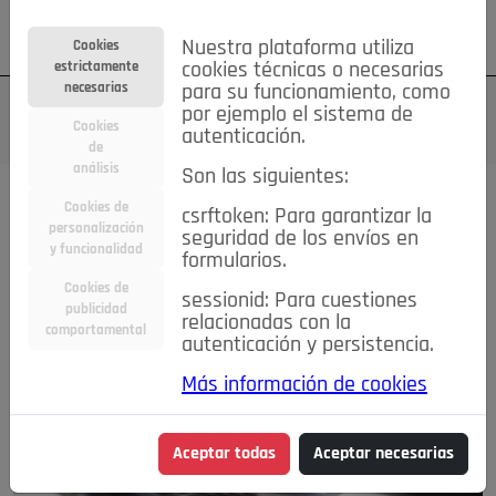
Su cuenta
Regístrese
¿Olvidó su contraseña?
Nuestra plataforma utiliza
Cookies
estrictamente
cookies técnicas o necesarias
necesarias
para su funcionamiento, como
por ejemplo el sistema de
Cookies
autenticación.
de
análisis
Son las siguientes:
Cookies de
csrftoken: Para garantizar la
personalización
seguridad de los envíos en
y funcionalidad
formularios.
Cookies de
sessionid: Para cuestiones
publicidad
relacionadas con la
comportamental
autenticación y persistencia.
Más información de cookies
Aceptar todas
Aceptar necesarias