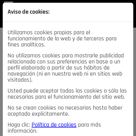
REVISTA
Aviso de cookies:
SECCIONES
Utilizamos cookies propias para el
funcionamiento de la web y de terceros para
fines analíticos.
No utilizamos cookies para mostrarle publicidad
relacionada con sus preferencias en base a un
descarga esta
perfil elaborado a partir de sus hábitos de
REVISTA
navegación (ni en nuestra web ni en sitios web
visitados).
Usted puede aceptar todas las cookies o sólo las
≡
NOTICIAS
necesarias para el funcionamiento del sitio web.
No se crean cookies no necesarias hasta haber
NOTICIAS
SERVICIOS DE INTERÉS
aceptado explícitamente.
TABLÓN DE ANUNCIOS
MIS ANUNCIOS
CONTACTO
Haga clic:
Política de cookies
para más
información.
NOSOTROS