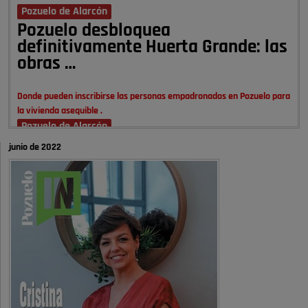
Pozuelo de Alarcón
Pozuelo desbloquea
definitivamente Huerta Grande: las
obras …
Donde pueden inscribirse las personas empadronados en Pozuelo para
la vivienda asequible .
Pozuelo de Alarcón
Pozuelo desbloquea
junio de 2022
definitivamente Huerta Grande: las
obras …
También pienso que si no fuéramos tan sucios no haría falta denunciar
nada
Pozuelo de Alarcón
Quejas por el deterioro de la
limpieza …