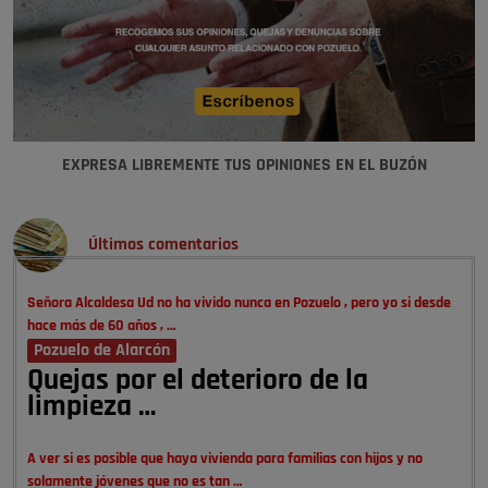
EXPRESA LIBREMENTE TUS OPINIONES EN EL BUZÓN
Últimos comentarios
Señora Alcaldesa Ud no ha vivido nunca en Pozuelo , pero yo si desde
hace más de 60 años , …
Pozuelo de Alarcón
Quejas por el deterioro de la
limpieza …
A ver si es posible que haya vivienda para familias con hijos y no
solamente jóvenes que no es tan …