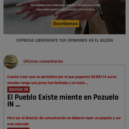
EXPRESA LIBREMENTE TUS OPINIONES EN EL BUZÓN
Últimos comentarios
Cuesta creer que un periodista por el que pagamos 69.881,14 euros
anuales tenga una prosa tan limitada y un texto …
Opinión IN
El Pueblo Existe miente en Pozuelo
IN …
Para ser el director de comunicación se debería rapar un poquito y ser
mas educado