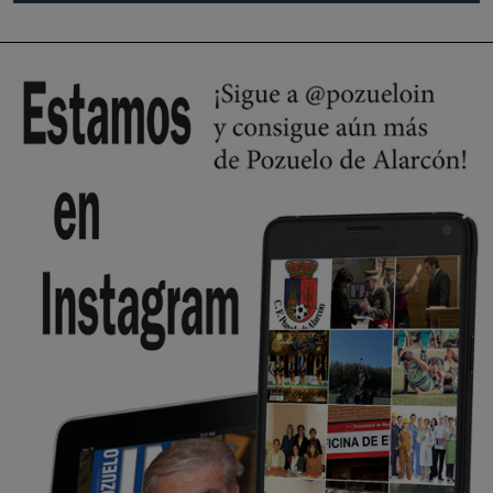
🔴 EXCLUSIVA | El comisario de la …
😆Durán menos qué un caramelo en la puerta de un colegio 🍬
Pozuelo de Alarcón
🔴 EXCLUSIVA | El comisario de la …
se va porke no tiene piscina 🤪🤪🤪
Pozuelo de Alarcón
🔴 EXCLUSIVA | El comisario de la …