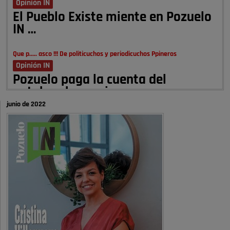
Opinión IN
El Pueblo Existe miente en Pozuelo
IN …
Que p..... asco !!! De politicuchos y periodicuchos Ppineros
Opinión IN
Pozuelo paga la cuenta del
autobombo: casi …
junio de 2022
Señora Alcaldesa Ud no ha vivido nunca en Pozuelo , pero yo si desde
hace más de 60 años , …
Pozuelo de Alarcón
Quejas por el deterioro de la
limpieza …
A ver si es posible que haya vivienda para familias con hijos y no
solamente jóvenes que no es tan …
Pozuelo de Alarcón
Pozuelo desbloquea