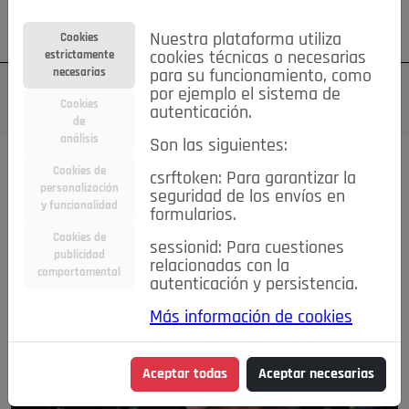
Su cuenta
Regístrese
¿Olvidó su contraseña?
Nuestra plataforma utiliza
Cookies
estrictamente
cookies técnicas o necesarias
necesarias
para su funcionamiento, como
por ejemplo el sistema de
Cookies
autenticación.
de
análisis
Son las siguientes:
Magazine
Cookies de
csrftoken: Para garantizar la
personalización
seguridad de los envíos en
y funcionalidad
DESTACADA
formularios.
Cookies de
sessionid: Para cuestiones
publicidad
relacionadas con la
comportamental
autenticación y persistencia.
Más información de cookies
Aceptar todas
Aceptar necesarias