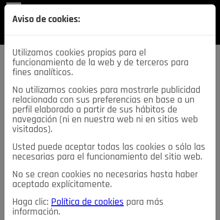
REVISTA
Aviso de cookies:
SECCIONES
Utilizamos cookies propias para el
funcionamiento de la web y de terceros para
fines analíticos.
No utilizamos cookies para mostrarle publicidad
relacionada con sus preferencias en base a un
descarga esta
perfil elaborado a partir de sus hábitos de
REVISTA
navegación (ni en nuestra web ni en sitios web
visitados).
Usted puede aceptar todas las cookies o sólo las
≡
NOTICIAS
necesarias para el funcionamiento del sitio web.
No se crean cookies no necesarias hasta haber
NOTICIAS
SERVICIOS DE INTERÉS
aceptado explícitamente.
TABLÓN DE ANUNCIOS
MIS ANUNCIOS
CONTACTO
Haga clic:
Política de cookies
para más
información.
NOSOTROS