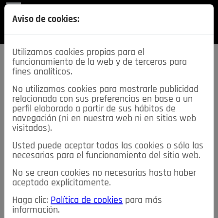
REVISTA
Aviso de cookies:
SECCIONES
Utilizamos cookies propias para el
funcionamiento de la web y de terceros para
fines analíticos.
No utilizamos cookies para mostrarle publicidad
relacionada con sus preferencias en base a un
descarga esta
perfil elaborado a partir de sus hábitos de
REVISTA
navegación (ni en nuestra web ni en sitios web
visitados).
Usted puede aceptar todas las cookies o sólo las
≡
NOTICIAS
necesarias para el funcionamiento del sitio web.
No se crean cookies no necesarias hasta haber
NOTICIAS
SERVICIOS DE INTERÉS
aceptado explícitamente.
TABLÓN DE ANUNCIOS
MIS ANUNCIOS
CONTACTO
Haga clic:
Política de cookies
para más
información.
NOSOTROS