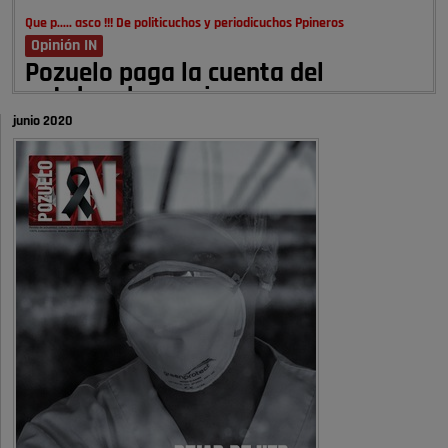
Que p..... asco !!! De politicuchos y periodicuchos Ppineros
Opinión IN
Pozuelo paga la cuenta del
autobombo: casi …
junio 2020
Señora Alcaldesa Ud no ha vivido nunca en Pozuelo , pero yo si desde
hace más de 60 años , …
Pozuelo de Alarcón
Quejas por el deterioro de la
limpieza …
A ver si es posible que haya vivienda para familias con hijos y no
solamente jóvenes que no es tan …
Pozuelo de Alarcón
Pozuelo desbloquea
definitivamente Huerta Grande: las
obras …