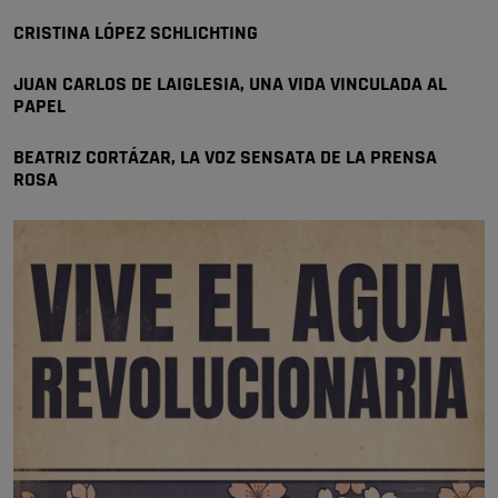
Pozuelo de Alarcón
CRISTINA LÓPEZ SCHLICHTING
🔴 EXCLUSIVA | El comisario de la …
JUAN CARLOS DE LAIGLESIA, UNA VIDA VINCULADA AL
se va porke no tiene piscina 🤪🤪🤪
PAPEL
Pozuelo de Alarcón
🔴 EXCLUSIVA | El comisario de la …
BEATRIZ CORTÁZAR, LA VOZ SENSATA DE LA PRENSA
ROSA