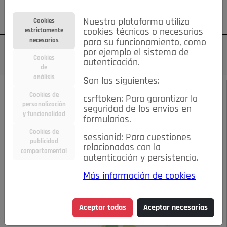
Su cuenta
Regístrese
¿Olvidó su contraseña?
Nuestra plataforma utiliza
Cookies
estrictamente
cookies técnicas o necesarias
necesarias
para su funcionamiento, como
por ejemplo el sistema de
Cookies
autenticación.
de
análisis
Son las siguientes:
JUNIO 2020
/
HABLEMOS DE...
Cookies de
csrftoken: Para garantizar la
personalización
seguridad de los envíos en
La Skypestonización
y funcionalidad
formularios.
Cookies de
sessionid: Para cuestiones
de la burocracia
publicidad
relacionadas con la
comportamental
autenticación y persistencia.
20-06-2020 12:26 p.m.
Más información de cookies
Aceptar todas
Aceptar necesarias