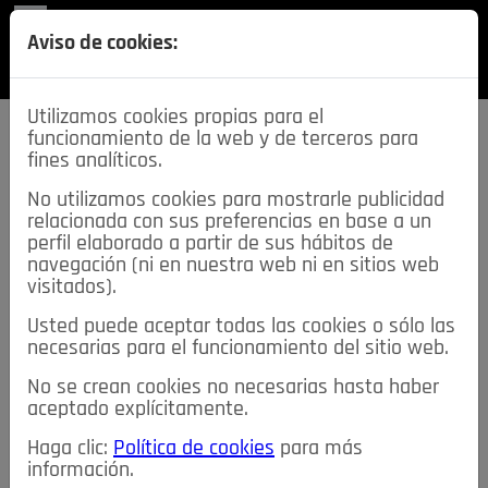
REVISTA
Aviso de cookies:
SECCIONES
Utilizamos cookies propias para el
funcionamiento de la web y de terceros para
fines analíticos.
No utilizamos cookies para mostrarle publicidad
relacionada con sus preferencias en base a un
descarga esta
perfil elaborado a partir de sus hábitos de
REVISTA
navegación (ni en nuestra web ni en sitios web
visitados).
Usted puede aceptar todas las cookies o sólo las
≡
NOTICIAS
necesarias para el funcionamiento del sitio web.
No se crean cookies no necesarias hasta haber
NOTICIAS
SERVICIOS DE INTERÉS
aceptado explícitamente.
TABLÓN DE ANUNCIOS
MIS ANUNCIOS
CONTACTO
Haga clic:
Política de cookies
para más
información.
NOSOTROS