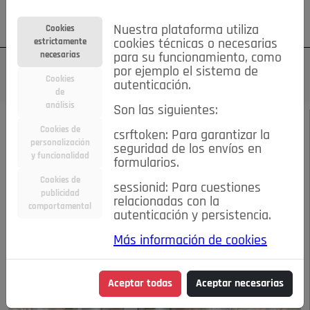
Su cuenta
Regístrese
¿Olvidó su contraseña?
Nuestra plataforma utiliza
Cookies
estrictamente
cookies técnicas o necesarias
necesarias
para su funcionamiento, como
por ejemplo el sistema de
Cookies
autenticación.
de
análisis
Son las siguientes:
MARZO 2020
/
ENTREVISTAS
Cookies de
csrftoken: Para garantizar la
personalización
seguridad de los envíos en
LUISA MORALES
y funcionalidad
formularios.
Cookies de
sessionid: Para cuestiones
GÓMEZ TEJEDOR
publicidad
relacionadas con la
comportamental
autenticación y persistencia.
09-03-2020 6:34 p.m.
Más información de cookies
Aceptar todas
Aceptar necesarias