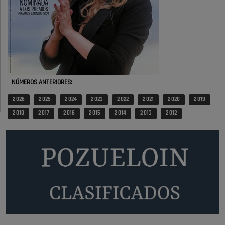
obras …
Donde pueden inscribirse las personas empadronados en Pozuelo para
la vivienda asequible .
Pozuelo de Alarcón
Pozuelo desbloquea
definitivamente Huerta Grande: las
NÚMEROS ANTERIORES:
obras …
2 026
2 025
2 024
2 023
2 022
2 021
2 020
2 019
2 018
2 017
2 016
2 015
2 014
2 013
2 012
También pienso que si no fuéramos tan sucios no haría falta denunciar
nada
Pozuelo de Alarcón
Quejas por el deterioro de la
limpieza …
Será amigo de alguien importante...en el Congreso, Senado, en la
Policía o en la politica
Pozuelo de Alarcón
🔴 EXCLUSIVA | El comisario de la …