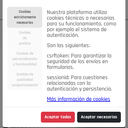
Su cuenta
Regístrese
¿Olvidó su contraseña?
Nuestra plataforma utiliza
Cookies
estrictamente
cookies técnicas o necesarias
necesarias
para su funcionamiento, como
por ejemplo el sistema de
Cookies
autenticación.
de
análisis
Son las siguientes:
Cookies de
csrftoken: Para garantizar la
personalización
seguridad de los envíos en
y funcionalidad
formularios.
Cookies de
sessionid: Para cuestiones
publicidad
relacionadas con la
comportamental
autenticación y persistencia.
Más información de cookies
Aceptar todas
Aceptar necesarias