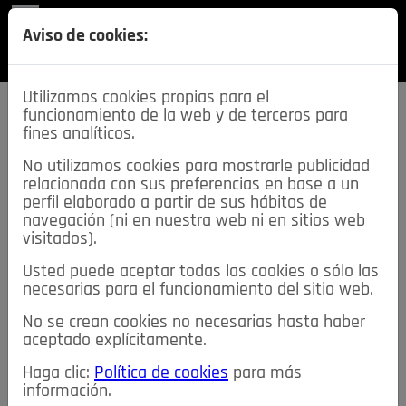
REVISTA
Aviso de cookies:
SECCIONES
Utilizamos cookies propias para el
funcionamiento de la web y de terceros para
fines analíticos.
No utilizamos cookies para mostrarle publicidad
relacionada con sus preferencias en base a un
descarga esta
perfil elaborado a partir de sus hábitos de
REVISTA
navegación (ni en nuestra web ni en sitios web
visitados).
Usted puede aceptar todas las cookies o sólo las
≡
NOTICIAS
necesarias para el funcionamiento del sitio web.
No se crean cookies no necesarias hasta haber
NOTICIAS
SERVICIOS DE INTERÉS
aceptado explícitamente.
TABLÓN DE ANUNCIOS
MIS ANUNCIOS
CONTACTO
Haga clic:
Política de cookies
para más
información.
NOSOTROS