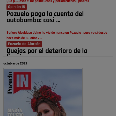
Que p..... asco !!! De politicuchos y periodicuchos Ppineros
Opinión IN
Pozuelo paga la cuenta del
autobombo: casi …
Señora Alcaldesa Ud no ha vivido nunca en Pozuelo , pero yo si desde
hace más de 60 años , …
Pozuelo de Alarcón
Quejas por el deterioro de la
limpieza …
octubre de 2021
A ver si es posible que haya vivienda para familias con hijos y no
solamente jóvenes que no es tan …
Pozuelo de Alarcón
Pozuelo desbloquea
definitivamente Huerta Grande: las
obras …
Donde pueden inscribirse las personas empadronados en Pozuelo para