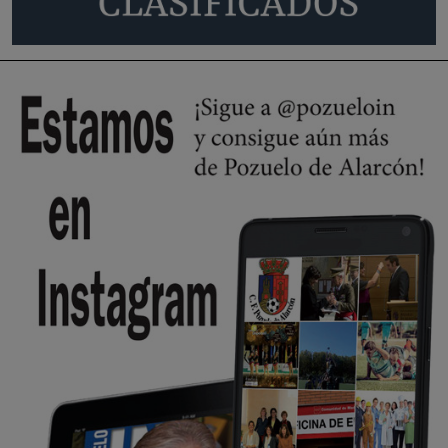
🔴 EXCLUSIVA | El comisario de la …
se va porke no tiene piscina 🤪🤪🤪
Pozuelo de Alarcón
🔴 EXCLUSIVA | El comisario de la …
Y ese quien es, apenas se ven patrullas en la estación, como si se van
todos, no vamos a notar …
Pozuelo de Alarcón
🔴 EXCLUSIVA | El comisario de la …