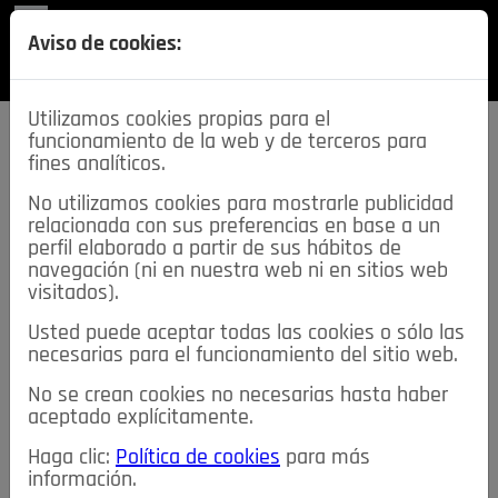
REVISTA
Aviso de cookies:
SECCIONES
Utilizamos cookies propias para el
funcionamiento de la web y de terceros para
fines analíticos.
No utilizamos cookies para mostrarle publicidad
relacionada con sus preferencias en base a un
descarga esta
perfil elaborado a partir de sus hábitos de
REVISTA
navegación (ni en nuestra web ni en sitios web
visitados).
Usted puede aceptar todas las cookies o sólo las
≡
NOTICIAS
necesarias para el funcionamiento del sitio web.
No se crean cookies no necesarias hasta haber
NOTICIAS
SERVICIOS DE INTERÉS
aceptado explícitamente.
TABLÓN DE ANUNCIOS
MIS ANUNCIOS
CONTACTO
Haga clic:
Política de cookies
para más
información.
NOSOTROS