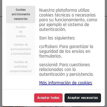
Su cuenta
Regístrese
¿Olvidó su contraseña?
Nuestra plataforma utiliza
Cookies
estrictamente
cookies técnicas o necesarias
necesarias
para su funcionamiento, como
por ejemplo el sistema de
Cookies
autenticación.
de
análisis
Son las siguientes:
Cookies de
csrftoken: Para garantizar la
personalización
seguridad de los envíos en
y funcionalidad
formularios.
Cookies de
sessionid: Para cuestiones
publicidad
relacionadas con la
comportamental
autenticación y persistencia.
Más información de cookies
Aceptar todas
Aceptar necesarias