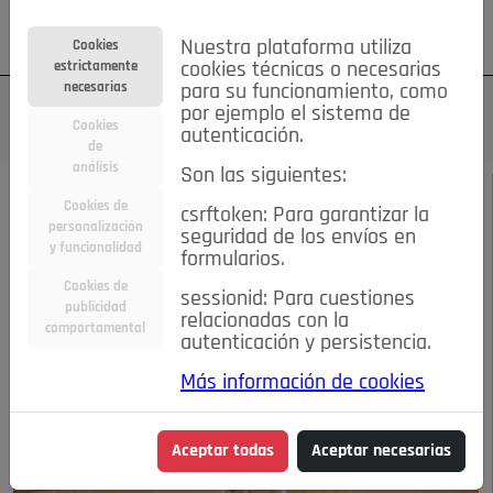
Su cuenta
Regístrese
¿Olvidó su contraseña?
Nuestra plataforma utiliza
Cookies
estrictamente
cookies técnicas o necesarias
necesarias
para su funcionamiento, como
por ejemplo el sistema de
Cookies
autenticación.
de
análisis
Son las siguientes:
MAYO 2020
/
ENTREVISTAS
Cookies de
csrftoken: Para garantizar la
personalización
seguridad de los envíos en
ENRIQUE RUIZ
y funcionalidad
formularios.
Cookies de
sessionid: Para cuestiones
ESCUDERO
publicidad
relacionadas con la
comportamental
autenticación y persistencia.
11-05-2020 11:16 a.m.
Más información de cookies
Aceptar todas
Aceptar necesarias