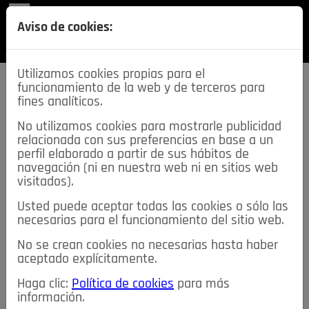
REVISTA
Aviso de cookies:
SECCIONES
Utilizamos cookies propias para el
funcionamiento de la web y de terceros para
fines analíticos.
No utilizamos cookies para mostrarle publicidad
relacionada con sus preferencias en base a un
descarga esta
perfil elaborado a partir de sus hábitos de
REVISTA
navegación (ni en nuestra web ni en sitios web
visitados).
Usted puede aceptar todas las cookies o sólo las
≡
NOTICIAS
necesarias para el funcionamiento del sitio web.
No se crean cookies no necesarias hasta haber
NOTICIAS
SERVICIOS DE INTERÉS
aceptado explícitamente.
TABLÓN DE ANUNCIOS
MIS ANUNCIOS
CONTACTO
Haga clic:
Política de cookies
para más
información.
NOSOTROS