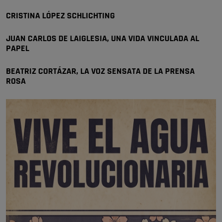
Pozuelo de Alarcón
CRISTINA LÓPEZ SCHLICHTING
🔴 EXCLUSIVA | El comisario de la …
JUAN CARLOS DE LAIGLESIA, UNA VIDA VINCULADA AL
se va porke no tiene piscina 🤪🤪🤪
PAPEL
Pozuelo de Alarcón
🔴 EXCLUSIVA | El comisario de la …
BEATRIZ CORTÁZAR, LA VOZ SENSATA DE LA PRENSA
ROSA