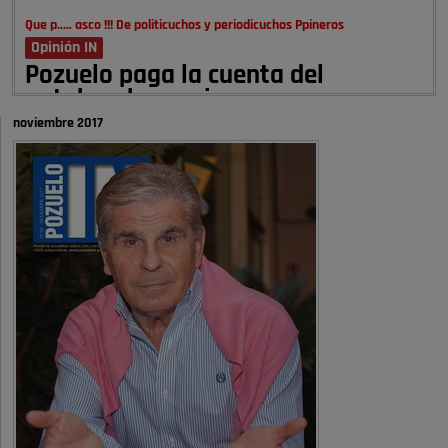
Que p..... asco !!! De politicuchos y periodicuchos Ppineros
Opinión IN
Pozuelo paga la cuenta del
autobombo: casi …
noviembre 2017
Señora Alcaldesa Ud no ha vivido nunca en Pozuelo , pero yo si desde
hace más de 60 años , …
Pozuelo de Alarcón
Quejas por el deterioro de la
limpieza …
A ver si es posible que haya vivienda para familias con hijos y no
solamente jóvenes que no es tan …
Pozuelo de Alarcón
Pozuelo desbloquea
definitivamente Huerta Grande: las
obras …