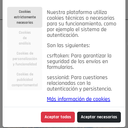
Su cuenta
Regístrese
¿Olvidó su contraseña?
Nuestra plataforma utiliza
Cookies
estrictamente
cookies técnicas o necesarias
necesarias
para su funcionamiento, como
por ejemplo el sistema de
Cookies
autenticación.
de
análisis
Son las siguientes:
NOVIEMBRE 2017
/
COMENTARIOS
Cookies de
csrftoken: Para garantizar la
personalización
seguridad de los envíos en
Vecinos por Pozuelo:
y funcionalidad
formularios.
Cookies de
sessionid: Para cuestiones
Tono Rueda
publicidad
relacionadas con la
comportamental
autenticación y persistencia.
07-11-2017 2:24 p.m.
Más información de cookies
Aceptar todas
Aceptar necesarias