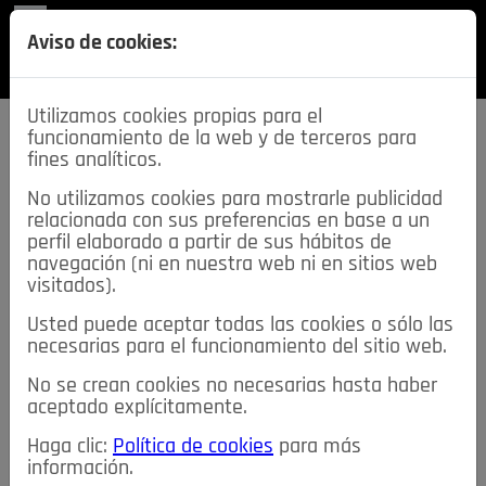
REVISTA
Aviso de cookies:
SECCIONES
Utilizamos cookies propias para el
funcionamiento de la web y de terceros para
fines analíticos.
No utilizamos cookies para mostrarle publicidad
relacionada con sus preferencias en base a un
descarga esta
perfil elaborado a partir de sus hábitos de
REVISTA
navegación (ni en nuestra web ni en sitios web
visitados).
Usted puede aceptar todas las cookies o sólo las
≡
NOTICIAS
necesarias para el funcionamiento del sitio web.
No se crean cookies no necesarias hasta haber
NOTICIAS
SERVICIOS DE INTERÉS
aceptado explícitamente.
TABLÓN DE ANUNCIOS
MIS ANUNCIOS
CONTACTO
Haga clic:
Política de cookies
para más
información.
NOSOTROS