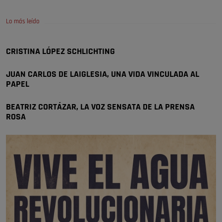
🔴 EXCLUSIVA | El comisario de la …
Lo más leído
😆Durán menos qué un caramelo en la puerta de un colegio 🍬
Pozuelo de Alarcón
CRISTINA LÓPEZ SCHLICHTING
🔴 EXCLUSIVA | El comisario de la …
JUAN CARLOS DE LAIGLESIA, UNA VIDA VINCULADA AL
se va porke no tiene piscina 🤪🤪🤪
PAPEL
Pozuelo de Alarcón
🔴 EXCLUSIVA | El comisario de la …
BEATRIZ CORTÁZAR, LA VOZ SENSATA DE LA PRENSA
ROSA