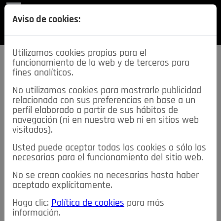
REVISTA
Aviso de cookies:
SECCIONES
Utilizamos cookies propias para el
funcionamiento de la web y de terceros para
fines analíticos.
No utilizamos cookies para mostrarle publicidad
relacionada con sus preferencias en base a un
descarga esta
perfil elaborado a partir de sus hábitos de
REVISTA
navegación (ni en nuestra web ni en sitios web
visitados).
Usted puede aceptar todas las cookies o sólo las
≡
NOTICIAS
necesarias para el funcionamiento del sitio web.
No se crean cookies no necesarias hasta haber
NOTICIAS
SERVICIOS DE INTERÉS
aceptado explícitamente.
TABLÓN DE ANUNCIOS
MIS ANUNCIOS
CONTACTO
Haga clic:
Política de cookies
para más
información.
NOSOTROS