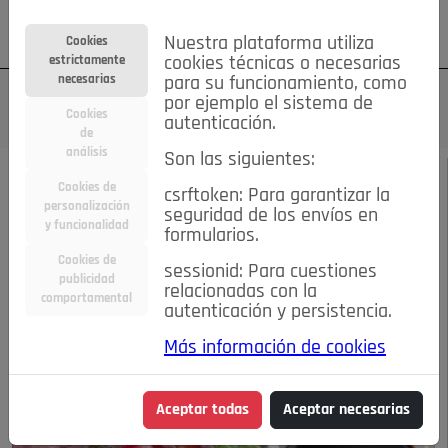
Su cuenta
Regístrese
¿Olvidó su contraseña?
Nuestra plataforma utiliza
Cookies
estrictamente
cookies técnicas o necesarias
necesarias
para su funcionamiento, como
por ejemplo el sistema de
Cookies
autenticación.
de
análisis
Son las siguientes:
DICIEMBRE 2015
/
FOOD&DRINK
Cookies de
csrftoken: Para garantizar la
personalización
seguridad de los envíos en
Una alternativa muy
y funcionalidad
formularios.
Cookies de
sessionid: Para cuestiones
fresca
publicidad
relacionadas con la
comportamental
autenticación y persistencia.
05-12-2015 1:34 p.m.
Más información de cookies
Aceptar todas
Aceptar necesarias