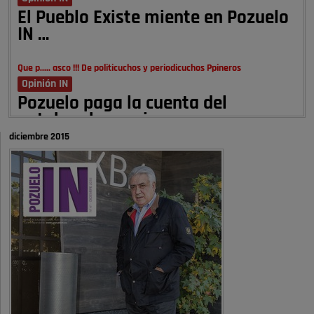
El Pueblo Existe miente en Pozuelo
IN …
Que p..... asco !!! De politicuchos y periodicuchos Ppineros
Opinión IN
Pozuelo paga la cuenta del
autobombo: casi …
diciembre 2015
Señora Alcaldesa Ud no ha vivido nunca en Pozuelo , pero yo si desde
hace más de 60 años , …
Pozuelo de Alarcón
Quejas por el deterioro de la
limpieza …
A ver si es posible que haya vivienda para familias con hijos y no
solamente jóvenes que no es tan …
Pozuelo de Alarcón
Pozuelo desbloquea