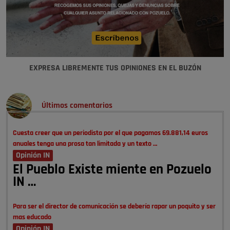
EXPRESA LIBREMENTE TUS OPINIONES EN EL BUZÓN
Últimos comentarios
Cuesta creer que un periodista por el que pagamos 69.881,14 euros
anuales tenga una prosa tan limitada y un texto …
Opinión IN
El Pueblo Existe miente en Pozuelo
IN …
Para ser el director de comunicación se debería rapar un poquito y ser
mas educado
Opinión IN