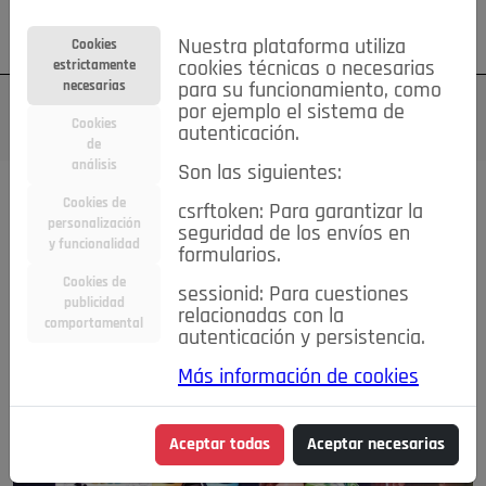
Su cuenta
Regístrese
¿Olvidó su contraseña?
Nuestra plataforma utiliza
Cookies
estrictamente
cookies técnicas o necesarias
necesarias
para su funcionamiento, como
por ejemplo el sistema de
Cookies
autenticación.
de
análisis
Son las siguientes:
Cookies de
csrftoken: Para garantizar la
personalización
seguridad de los envíos en
y funcionalidad
formularios.
Cookies de
sessionid: Para cuestiones
publicidad
relacionadas con la
comportamental
autenticación y persistencia.
Más información de cookies
Aceptar todas
Aceptar necesarias