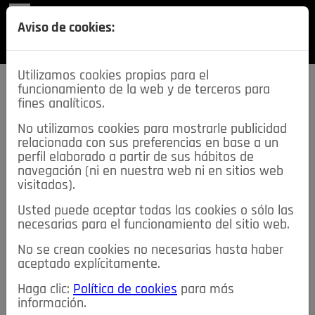
REVISTA
Aviso de cookies:
SECCIONES
Utilizamos cookies propias para el
funcionamiento de la web y de terceros para
fines analíticos.
No utilizamos cookies para mostrarle publicidad
relacionada con sus preferencias en base a un
descarga esta
perfil elaborado a partir de sus hábitos de
REVISTA
navegación (ni en nuestra web ni en sitios web
visitados).
Usted puede aceptar todas las cookies o sólo las
≡
NOTICIAS
necesarias para el funcionamiento del sitio web.
No se crean cookies no necesarias hasta haber
NOTICIAS
SERVICIOS DE INTERÉS
aceptado explícitamente.
TABLÓN DE ANUNCIOS
MIS ANUNCIOS
CONTACTO
Haga clic:
Política de cookies
para más
información.
NOSOTROS