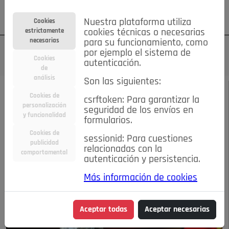
Su cuenta
Regístrese
¿Olvidó su contraseña?
Nuestra plataforma utiliza
Cookies
estrictamente
cookies técnicas o necesarias
necesarias
para su funcionamiento, como
por ejemplo el sistema de
Cookies
autenticación.
de
análisis
Son las siguientes:
OCTUBRE DE 2021
/
SOCIEDAD
Cookies de
csrftoken: Para garantizar la
personalización
seguridad de los envíos en
ROTARY CLUB
y funcionalidad
formularios.
Cookies de
sessionid: Para cuestiones
POZUELO VILLA
publicidad
relacionadas con la
comportamental
autenticación y persistencia.
07-10-2021 5:14 p.m.
Más información de cookies
Aceptar todas
Aceptar necesarias