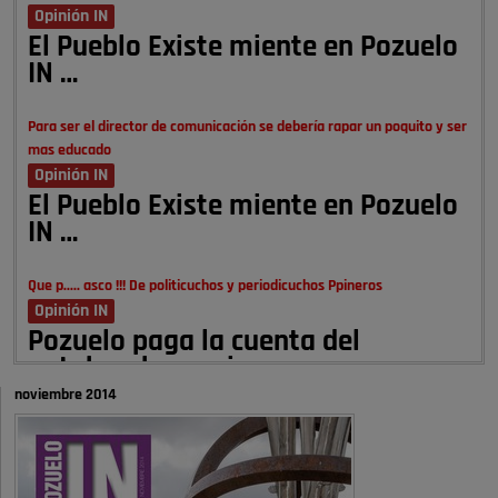
Opinión IN
El Pueblo Existe miente en Pozuelo
IN …
Para ser el director de comunicación se debería rapar un poquito y ser
mas educado
Opinión IN
El Pueblo Existe miente en Pozuelo
IN …
Que p..... asco !!! De politicuchos y periodicuchos Ppineros
Opinión IN
Pozuelo paga la cuenta del
autobombo: casi …
noviembre 2014
Señora Alcaldesa Ud no ha vivido nunca en Pozuelo , pero yo si desde
hace más de 60 años , …
Pozuelo de Alarcón