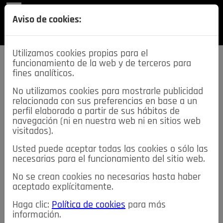
REVISTA
Aviso de cookies:
SECCIONES
Utilizamos cookies propias para el
funcionamiento de la web y de terceros para
fines analíticos.
No utilizamos cookies para mostrarle publicidad
relacionada con sus preferencias en base a un
descarga esta
perfil elaborado a partir de sus hábitos de
REVISTA
navegación (ni en nuestra web ni en sitios web
visitados).
Usted puede aceptar todas las cookies o sólo las
≡
NOTICIAS
necesarias para el funcionamiento del sitio web.
No se crean cookies no necesarias hasta haber
NOTICIAS
SERVICIOS DE INTERÉS
aceptado explícitamente.
TABLÓN DE ANUNCIOS
MIS ANUNCIOS
CONTACTO
Haga clic:
Política de cookies
para más
información.
NOSOTROS