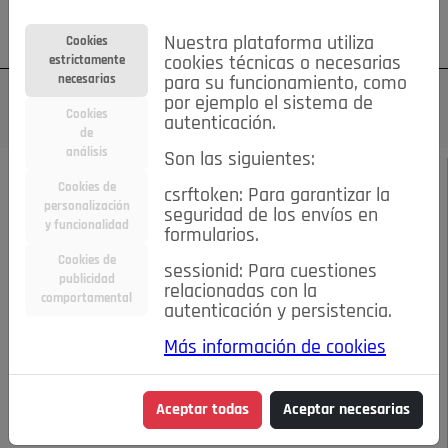
Su cuenta
Regístrese
¿Olvidó su contraseña?
Nuestra plataforma utiliza
Cookies
estrictamente
cookies técnicas o necesarias
necesarias
para su funcionamiento, como
por ejemplo el sistema de
Cookies
autenticación.
de
análisis
Son las siguientes:
NOVIEMBRE 2014
/
ACTUALIDAD
Cookies de
csrftoken: Para garantizar la
personalización
seguridad de los envíos en
Gran éxito del
y funcionalidad
formularios.
Cookies de
sessionid: Para cuestiones
campeonato de Mus
publicidad
relacionadas con la
comportamental
autenticación y persistencia.
Meiga Media
Más información de cookies
06-11-2014 10:51 a.m.
Aceptar todas
Aceptar necesarias