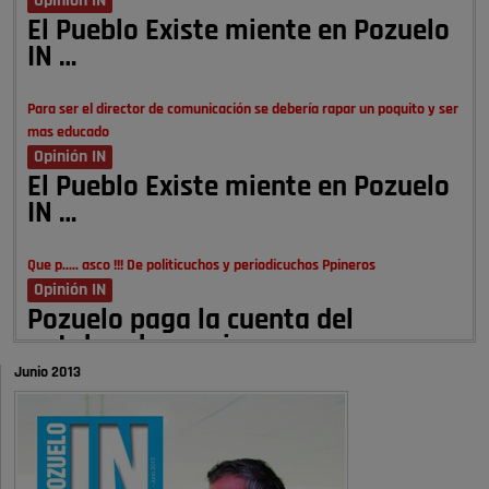
Opinión IN
El Pueblo Existe miente en Pozuelo
IN …
Para ser el director de comunicación se debería rapar un poquito y ser
mas educado
Opinión IN
El Pueblo Existe miente en Pozuelo
IN …
Que p..... asco !!! De politicuchos y periodicuchos Ppineros
Opinión IN
Pozuelo paga la cuenta del
autobombo: casi …
Junio 2013
Señora Alcaldesa Ud no ha vivido nunca en Pozuelo , pero yo si desde
hace más de 60 años , …
Pozuelo de Alarcón
Quejas por el deterioro de la