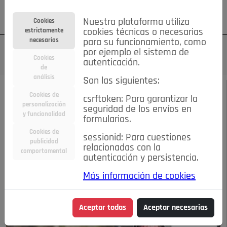
Su cuenta
Regístrese
¿Olvidó su contraseña?
Nuestra plataforma utiliza
Cookies
estrictamente
cookies técnicas o necesarias
necesarias
para su funcionamiento, como
por ejemplo el sistema de
Cookies
autenticación.
de
análisis
Son las siguientes:
JUNIO 2013
/
DEPORTES
Cookies de
csrftoken: Para garantizar la
personalización
seguridad de los envíos en
Gran final de
y funcionalidad
formularios.
Cookies de
sessionid: Para cuestiones
temporada
publicidad
relacionadas con la
comportamental
autenticación y persistencia.
22-03-2015 9:40 a.m.
Más información de cookies
Aceptar todas
Aceptar necesarias