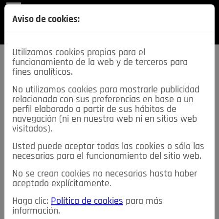
REVISTA
Aviso de cookies:
SECCIONES
Utilizamos cookies propias para el
funcionamiento de la web y de terceros para
fines analíticos.
No utilizamos cookies para mostrarle publicidad
relacionada con sus preferencias en base a un
descarga esta
perfil elaborado a partir de sus hábitos de
REVISTA
navegación (ni en nuestra web ni en sitios web
visitados).
Usted puede aceptar todas las cookies o sólo las
≡
NOTICIAS
necesarias para el funcionamiento del sitio web.
No se crean cookies no necesarias hasta haber
NOTICIAS
SERVICIOS DE INTERÉS
aceptado explícitamente.
TABLÓN DE ANUNCIOS
MIS ANUNCIOS
CONTACTO
Haga clic:
Política de cookies
para más
información.
NOSOTROS