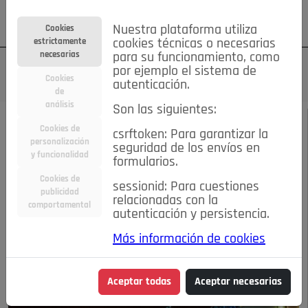
Su cuenta
Regístrese
¿Olvidó su contraseña?
Nuestra plataforma utiliza
Cookies
estrictamente
cookies técnicas o necesarias
necesarias
para su funcionamiento, como
por ejemplo el sistema de
Cookies
autenticación.
de
análisis
Son las siguientes:
ENERO 2015
/
ACTUALIDAD
Cookies de
csrftoken: Para garantizar la
personalización
seguridad de los envíos en
Navidad
y funcionalidad
formularios.
Cookies de
sessionid: Para cuestiones
publicidad
14-01-2015 10:29 a.m.
relacionadas con la
comportamental
autenticación y persistencia.
Más información de cookies
Aceptar todas
Aceptar necesarias