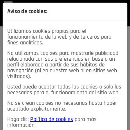
REVISTA
Aviso de cookies:
SECCIONES
Utilizamos cookies propias para el
funcionamiento de la web y de terceros para
fines analíticos.
No utilizamos cookies para mostrarle publicidad
relacionada con sus preferencias en base a un
descarga esta
perfil elaborado a partir de sus hábitos de
REVISTA
navegación (ni en nuestra web ni en sitios web
visitados).
Usted puede aceptar todas las cookies o sólo las
≡
NOTICIAS
necesarias para el funcionamiento del sitio web.
No se crean cookies no necesarias hasta haber
NOTICIAS
SERVICIOS DE INTERÉS
aceptado explícitamente.
TABLÓN DE ANUNCIOS
MIS ANUNCIOS
CONTACTO
Haga clic:
Política de cookies
para más
información.
NOSOTROS