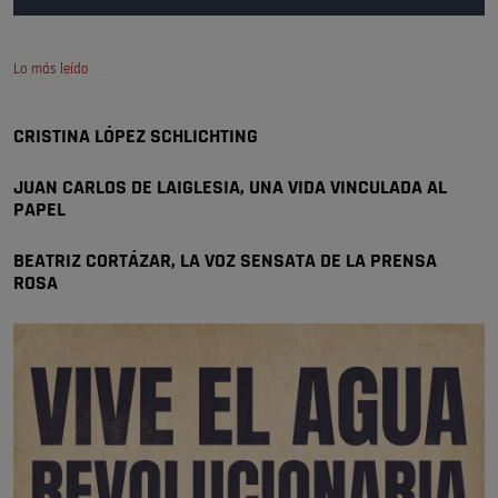
se va porke no tiene piscina 🤪🤪🤪
Pozuelo de Alarcón
Lo más leído
🔴 EXCLUSIVA | El comisario de la …
CRISTINA LÓPEZ SCHLICHTING
Y ese quien es, apenas se ven patrullas en la estación, como si se van
todos, no vamos a notar …
JUAN CARLOS DE LAIGLESIA, UNA VIDA VINCULADA AL
Pozuelo de Alarcón
PAPEL
🔴 EXCLUSIVA | El comisario de la …
BEATRIZ CORTÁZAR, LA VOZ SENSATA DE LA PRENSA
ROSA