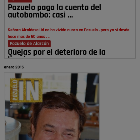
Pozuelo paga la cuenta del
autobombo: casi …
Señora Alcaldesa Ud no ha vivido nunca en Pozuelo , pero yo si desde
hace más de 60 años , …
Pozuelo de Alarcón
Quejas por el deterioro de la
limpieza …
enero 2015
A ver si es posible que haya vivienda para familias con hijos y no
solamente jóvenes que no es tan …
Pozuelo de Alarcón
Pozuelo desbloquea
definitivamente Huerta Grande: las
obras …
Donde pueden inscribirse las personas empadronados en Pozuelo para
la vivienda asequible .