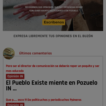
EXPRESA LIBREMENTE TUS OPINIONES EN EL BUZÓN
Últimos comentarios
Para ser el director de comunicación se debería rapar un poquito y ser
mas educado
Opinión IN
El Pueblo Existe miente en Pozuelo
IN …
Que p..... asco !!! De politicuchos y periodicuchos Ppineros
Opinión IN