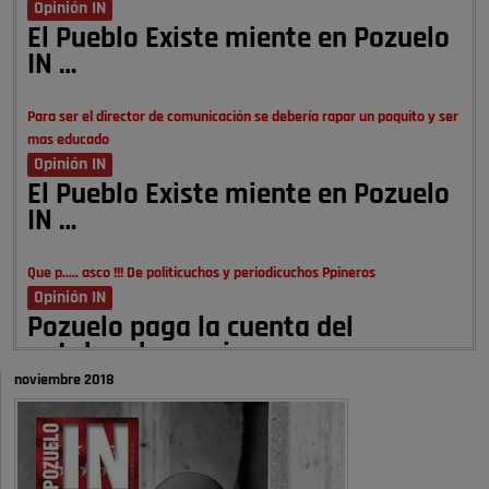
Opinión IN
El Pueblo Existe miente en Pozuelo
IN …
Para ser el director de comunicación se debería rapar un poquito y ser
mas educado
Opinión IN
El Pueblo Existe miente en Pozuelo
IN …
Que p..... asco !!! De politicuchos y periodicuchos Ppineros
Opinión IN
Pozuelo paga la cuenta del
autobombo: casi …
noviembre 2018
Señora Alcaldesa Ud no ha vivido nunca en Pozuelo , pero yo si desde
hace más de 60 años , …
Pozuelo de Alarcón
Quejas por el deterioro de la