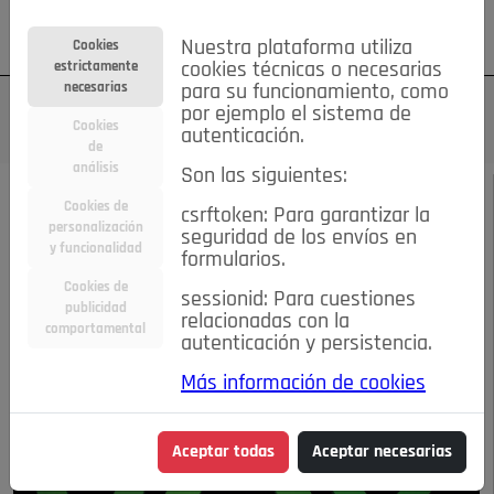
Su cuenta
Regístrese
¿Olvidó su contraseña?
Nuestra plataforma utiliza
Cookies
estrictamente
cookies técnicas o necesarias
necesarias
para su funcionamiento, como
por ejemplo el sistema de
Cookies
autenticación.
de
análisis
Son las siguientes:
NOVIEMBRE 2018
/
COMENTARIOS
Cookies de
csrftoken: Para garantizar la
personalización
seguridad de los envíos en
La españa que viene
y funcionalidad
formularios.
Cookies de
sessionid: Para cuestiones
publicidad
07-11-2018 4:52 p.m.
relacionadas con la
comportamental
autenticación y persistencia.
Más información de cookies
Aceptar todas
Aceptar necesarias