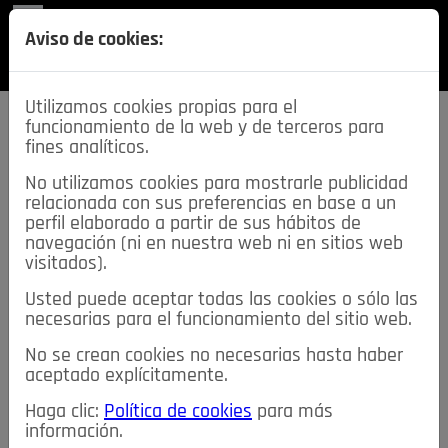
REVISTA
Aviso de cookies:
SECCIONES
Utilizamos cookies propias para el
funcionamiento de la web y de terceros para
fines analíticos.
No utilizamos cookies para mostrarle publicidad
relacionada con sus preferencias en base a un
descarga esta
perfil elaborado a partir de sus hábitos de
REVISTA
navegación (ni en nuestra web ni en sitios web
visitados).
Usted puede aceptar todas las cookies o sólo las
≡
NOTICIAS
necesarias para el funcionamiento del sitio web.
No se crean cookies no necesarias hasta haber
NOTICIAS
SERVICIOS DE INTERÉS
aceptado explícitamente.
TABLÓN DE ANUNCIOS
MIS ANUNCIOS
CONTACTO
Haga clic:
Política de cookies
para más
información.
NOSOTROS