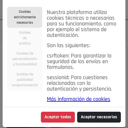
Su cuenta
Regístrese
¿Olvidó su contraseña?
Nuestra plataforma utiliza
Cookies
estrictamente
cookies técnicas o necesarias
necesarias
para su funcionamiento, como
por ejemplo el sistema de
Cookies
autenticación.
de
análisis
Son las siguientes:
DICIEMBRE 2019
/
EL MIRADOR
Cookies de
csrftoken: Para garantizar la
personalización
seguridad de los envíos en
El mes de las luces
y funcionalidad
formularios.
Cookies de
sessionid: Para cuestiones
publicidad
16-12-2019 6:04 p.m.
relacionadas con la
comportamental
autenticación y persistencia.
Más información de cookies
Aceptar todas
Aceptar necesarias