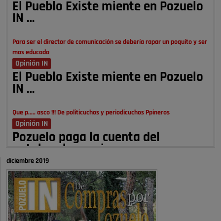
El Pueblo Existe miente en Pozuelo
IN …
Para ser el director de comunicación se debería rapar un poquito y ser
mas educado
Opinión IN
El Pueblo Existe miente en Pozuelo
IN …
Que p..... asco !!! De politicuchos y periodicuchos Ppineros
Opinión IN
Pozuelo paga la cuenta del
autobombo: casi …
diciembre 2019
Señora Alcaldesa Ud no ha vivido nunca en Pozuelo , pero yo si desde
hace más de 60 años , …
Pozuelo de Alarcón
Quejas por el deterioro de la
limpieza …