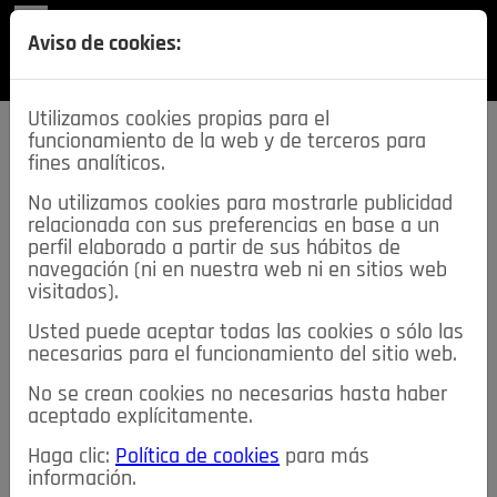
REVISTA
Aviso de cookies:
SECCIONES
Utilizamos cookies propias para el
funcionamiento de la web y de terceros para
fines analíticos.
No utilizamos cookies para mostrarle publicidad
relacionada con sus preferencias en base a un
descarga esta
perfil elaborado a partir de sus hábitos de
REVISTA
navegación (ni en nuestra web ni en sitios web
visitados).
Usted puede aceptar todas las cookies o sólo las
≡
NOTICIAS
necesarias para el funcionamiento del sitio web.
No se crean cookies no necesarias hasta haber
NOTICIAS
SERVICIOS DE INTERÉS
aceptado explícitamente.
TABLÓN DE ANUNCIOS
MIS ANUNCIOS
CONTACTO
Haga clic:
Política de cookies
para más
información.
NOSOTROS